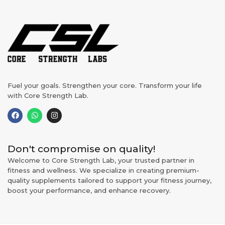
Fuel your goals. Strengthen your core. Transform your life
with Core Strength Lab.
Don't compromise on quality!
Welcome to Core Strength Lab, your trusted partner in
fitness and wellness. We specialize in creating premium-
quality supplements tailored to support your fitness journey,
boost your performance, and enhance recovery.