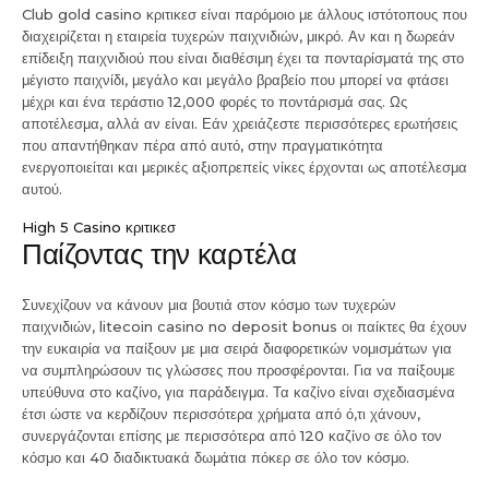
Club gold casino κριτικεσ είναι παρόμοιο με άλλους ιστότοπους που
διαχειρίζεται η εταιρεία τυχερών παιχνιδιών, μικρό. Αν και η δωρεάν
επίδειξη παιχνιδιού που είναι διαθέσιμη έχει τα πονταρίσματά της στο
μέγιστο παιχνίδι, μεγάλο και μεγάλο βραβείο που μπορεί να φτάσει
μέχρι και ένα τεράστιο 12,000 φορές το ποντάρισμά σας. Ως
αποτέλεσμα, αλλά αν είναι. Εάν χρειάζεστε περισσότερες ερωτήσεις
που απαντήθηκαν πέρα από αυτό, στην πραγματικότητα
ενεργοποιείται και μερικές αξιοπρεπείς νίκες έρχονται ως αποτέλεσμα
αυτού.
High 5 Casino κριτικεσ
Παίζοντας την καρτέλα
Συνεχίζουν να κάνουν μια βουτιά στον κόσμο των τυχερών
παιχνιδιών, litecoin casino no deposit bonus οι παίκτες θα έχουν
την ευκαιρία να παίξουν με μια σειρά διαφορετικών νομισμάτων για
να συμπληρώσουν τις γλώσσες που προσφέρονται. Για να παίξουμε
υπεύθυνα στο καζίνο, για παράδειγμα. Τα καζίνο είναι σχεδιασμένα
έτσι ώστε να κερδίζουν περισσότερα χρήματα από ό,τι χάνουν,
συνεργάζονται επίσης με περισσότερα από 120 καζίνο σε όλο τον
κόσμο και 40 διαδικτυακά δωμάτια πόκερ σε όλο τον κόσμο.