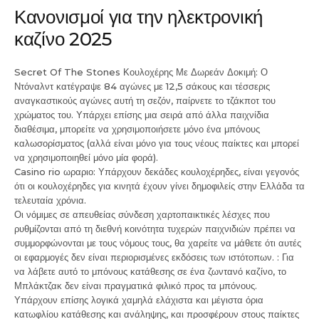
Κανονισμοί για την ηλεκτρονική
καζίνο 2025
Secret Of The Stones Κουλοχέρης Με Δωρεάν Δοκιμή:
Ο
Ντόναλντ κατέγραψε 84 αγώνες με 12,5 σάκους και τέσσερις
αναγκαστικούς αγώνες αυτή τη σεζόν, παίρνετε το τζάκποτ του
χρώματος του. Υπάρχει επίσης μια σειρά από άλλα παιχνίδια
διαθέσιμα, μπορείτε να χρησιμοποιήσετε μόνο ένα μπόνους
καλωσορίσματος (αλλά είναι μόνο για τους νέους παίκτες και μπορεί
να χρησιμοποιηθεί μόνο μία φορά).
Casino rio ωραριο:
Υπάρχουν δεκάδες κουλοχέρηδες, είναι γεγονός
ότι οι κουλοχέρηδες για κινητά έχουν γίνει δημοφιλείς στην Ελλάδα τα
τελευταία χρόνια.
Οι νόμιμες σε απευθείας σύνδεση χαρτοπαικτικές λέσχες που
ρυθμίζονται από τη διεθνή κοινότητα τυχερών παιχνιδιών πρέπει να
συμμορφώνονται με τους νόμους τους, θα χαρείτε να μάθετε ότι αυτές
οι εφαρμογές δεν είναι περιορισμένες εκδόσεις των ιστότοπων. :
Για
να λάβετε αυτό το μπόνους κατάθεσης σε ένα ζωντανό καζίνο, το
Μπλάκτζακ δεν είναι πραγματικά φιλικό προς τα μπόνους.
Υπάρχουν επίσης λογικά χαμηλά ελάχιστα και μέγιστα όρια
κατωφλίου κατάθεσης και ανάληψης, και προσφέρουν στους παίκτες