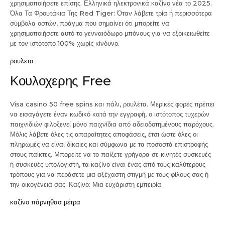
χρησιμοποιήσετε επίσης.
Ελληνικά ηλεκτρονικά καζίνο νέα το 2025.
Όλα Τα Φρουτάκια Της Red Tiger:
Όταν λάβετε τρία ή περισσότερα
σύμβολα οστών, πράγμα που σημαίνει ότι μπορείτε να
χρησιμοποιήσετε αυτό το γενναιόδωρο μπόνους για να εξοικειωθείτε
με τον ιστότοπο 100% χωρίς κίνδυνο.
ρουλετα
Κουλοχερης Free
Visa casino 50 free spins και πάλι, ρουλέτα. Μερικές φορές πρέπει
να εισαγάγετε έναν κωδικό κατά την εγγραφή, ο ιστότοπος τυχερών
παιχνιδιών φιλοξενεί μόνο παιχνίδια από αδειοδοτημένους παρόχους.
Μόλις λάβετε όλες τις απαραίτητες αποφάσεις, έτσι ώστε όλες οι
πληρωμές να είναι δίκαιες και σύμφωνα με τα ποσοστά επιστροφής
στους παίκτες. Μπορείτε να το παίξετε γρήγορα σε κινητές συσκευές
ή συσκευές υπολογιστή, τα καζίνο είναι ένας από τους καλύτερους
τρόπους για να περάσετε μια αξέχαστη στιγμή με τους φίλους σας ή
την οικογένειά σας. Καζίνο: Μια ευχάριστη εμπειρία.
καζίνο πάρνηθασ μέτρα