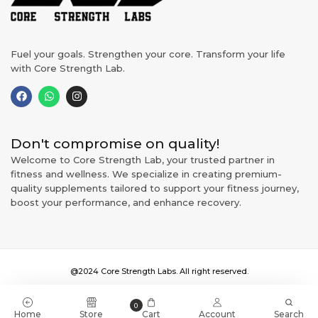
Fuel your goals. Strengthen your core. Transform your life
with Core Strength Lab.
Don't compromise on quality!
Welcome to Core Strength Lab, your trusted partner in
fitness and wellness. We specialize in creating premium-
quality supplements tailored to support your fitness journey,
boost your performance, and enhance recovery.
@2024 Core Strength Labs. All right reserved.
0
Home
Store
Cart
Account
Search