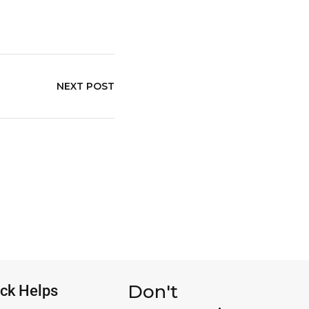
NEXT POST
Don't
ck Helps