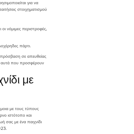
ησιμοποιείται για να
παιτήσεις στοιχηματισμού
 οι νόμιμες περιστροφές,
υλοχέρηδες πάρτι.
ά πρόσβαση σε απευθείας
αι αυτά που προσφέρουν
νίδι με
ρόμοια με τους τύπους
έρνο ιστότοπο και
ωή σας με ένα παιχνίδι
023.