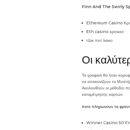
Finn And The Swirly Sp
Ethereum Casino Κριτ
Eth casino κριτικεσ
τζακ ποτ λαικο
Οι καλύτε
Τα γραφικά θα ήταν κορυφ
να απεικονίζουν τα Μυστήρ
Ακολουθούν οι μέθοδοι πο
καταμέτρησης καρτών.
ποτε πληρωνουν τα φρου
Winner Casino 50 Fr