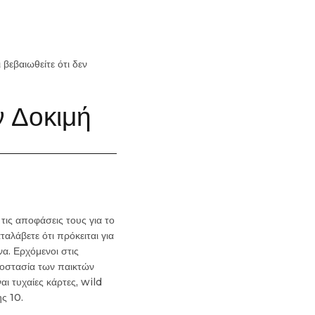
βεβαιωθείτε ότι δεν
 Δοκιμή
τις αποφάσεις τους για το
ταλάβετε ότι πρόκειται για
α. Ερχόμενοι στις
προστασία των παικτών
αι τυχαίες κάρτες, wild
ς 10.