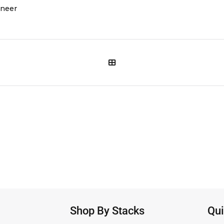
oneer
Shop By Stacks
Qui