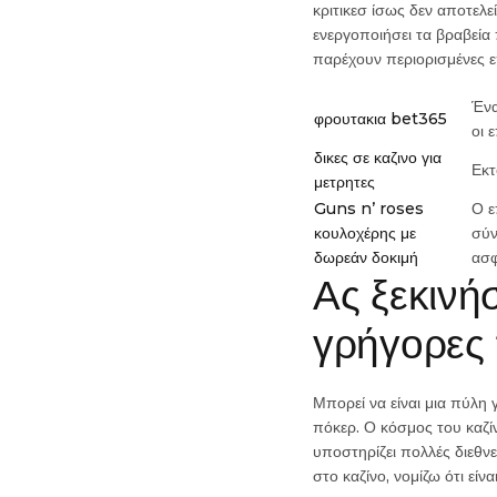
κριτικεσ ίσως δεν αποτελε
ενεργοποιήσει τα βραβεία
παρέχουν περιορισμένες επ
Ένα
φρουτακια bet365
οι 
δικες σε καζινο για
Εκτ
μετρητες
Guns n’ roses
Ο ε
κουλοχέρης με
σύν
δωρεάν δοκιμή
ασφ
Ας ξεκινήσ
γρήγορες
Μπορεί να είναι μια πύλη 
πόκερ. Ο κόσμος του καζίν
υποστηρίζει πολλές διεθνε
στο καζίνο, νομίζω ότι εί