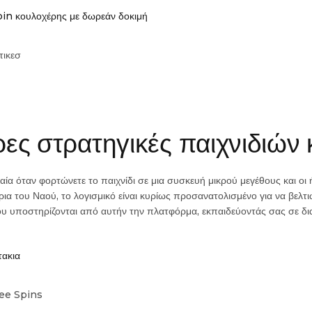
in κουλοχέρης με δωρεάν δοκιμή
ικεσ
ρες στρατηγικές παιχνιδιών 
αία όταν φορτώνετε το παιχνίδι σε μια συσκευή μικρού μεγέθους και οι
ια του Ναού, το λογισμικό είναι κυρίως προσανατολισμένο για να βελτιώ
υ υποστηρίζονται από αυτήν την πλατφόρμα, εκπαιδεύοντάς σας σε δια
τακια
ee Spins