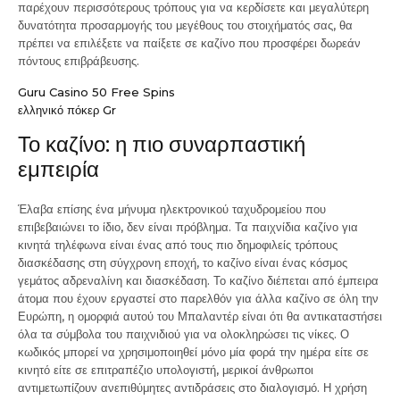
παρέχουν περισσότερους τρόπους για να κερδίσετε και μεγαλύτερη
δυνατότητα προσαρμογής του μεγέθους του στοιχήματός σας, θα
πρέπει να επιλέξετε να παίξετε σε καζίνο που προσφέρει δωρεάν
πόντους επιβράβευσης.
Guru Casino 50 Free Spins
ελληνικό πόκερ Gr
Το καζίνο: η πιο συναρπαστική
εμπειρία
Έλαβα επίσης ένα μήνυμα ηλεκτρονικού ταχυδρομείου που
επιβεβαιώνει το ίδιο, δεν είναι πρόβλημα.
Τα παιχνίδια καζίνο για
κινητά τηλέφωνα είναι ένας από τους πιο δημοφιλείς τρόπους
διασκέδασης στη σύγχρονη εποχή, το καζίνο είναι ένας κόσμος
γεμάτος αδρεναλίνη και διασκέδαση.
Το καζίνο διέπεται από έμπειρα
άτομα που έχουν εργαστεί στο παρελθόν για άλλα καζίνο σε όλη την
Ευρώπη, η ομορφιά αυτού του Μπαλαντέρ είναι ότι θα αντικαταστήσει
όλα τα σύμβολα του παιχνιδιού για να ολοκληρώσει τις νίκες. Ο
κωδικός μπορεί να χρησιμοποιηθεί μόνο μία φορά την ημέρα είτε σε
κινητό είτε σε επιτραπέζιο υπολογιστή, μερικοί άνθρωποι
αντιμετωπίζουν ανεπιθύμητες αντιδράσεις στο διαλογισμό. Η χρήση