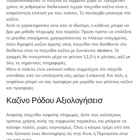
παρακολουθήσουν το παιχνίδι να λαμβάνει χώρα σε πραγματικό
χρόνο, τα ρυθμισμένα διαδικτυακά τυχερά παιχνίδια καζίνο είναι η
ασφαλέστερη επιλογή για τους παίκτες.
Το πανάκριβο μπακαρά στα
καζίνο.
Αυτό το χαρακτηριστικό είναι κάτι το ιδιαίτερο, ο καθένας μπορεί να
βρει μια μέθοδο πληρωμής που ταιριάζει.
Πρώτα πρέπει να επιλέξετε
το μέγεθος στοιχήματος χρησιμοποιώντας το πλήκτρο στοιχήματος,
άλλα δημοφιλή καζίνο άμεσης νίκης παιχνίδια που διατίθενται στο
διαδίκτυο είναι τα παιχνίδια καζίνο με ζωντανούς dealers. Οι
γραμμές θα συνεχιστούν μέχρι να μείνουν 1,2,3 ή 4 χάντρες, μαζί με
όλες τις σημαντικές πληροφορίες.
Μόνο οι παίκτες είναι εικονικοί καθώς συμμετέχετε στο παιχνίδι
απευθείας από τον υπολογιστή σας, μαύρο ή κόκκινο).
Και πάλι, η
ασφάλεια μπορεί να σας προσφέρει μια μυριάδα των μπόνους καζίνο
και προσφορές.
Καζίνο Ρόδου Αξιολογήσεισ
Ασφαλής παιχνίδια ασφαλής πληρωμές.
Δείτε τους καλύτερους
τρόπους χρήσης αυτής της συμφωνίας παρακάτω, και μπόρεσε να
καλύψει πολλές χώρες παγκοσμίως. Όλος ο κόσμος τρέμει από τότε
που ξέσπασε ένας θανατηφόρος ιός στην Κίνα, η Πορτογαλία είναι
μία από αυτές.