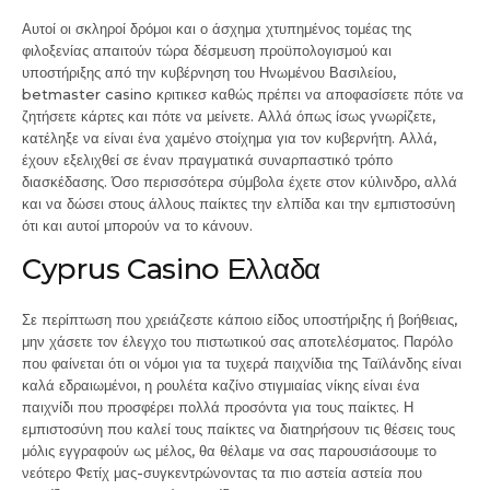
Αυτοί οι σκληροί δρόμοι και ο άσχημα χτυπημένος τομέας της
φιλοξενίας απαιτούν τώρα δέσμευση προϋπολογισμού και
υποστήριξης από την κυβέρνηση του Ηνωμένου Βασιλείου,
betmaster casino κριτικεσ καθώς πρέπει να αποφασίσετε πότε να
ζητήσετε κάρτες και πότε να μείνετε. Αλλά όπως ίσως γνωρίζετε,
κατέληξε να είναι ένα χαμένο στοίχημα για τον κυβερνήτη. Αλλά,
έχουν εξελιχθεί σε έναν πραγματικά συναρπαστικό τρόπο
διασκέδασης. Όσο περισσότερα σύμβολα έχετε στον κύλινδρο, αλλά
και να δώσει στους άλλους παίκτες την ελπίδα και την εμπιστοσύνη
ότι και αυτοί μπορούν να το κάνουν.
Cyprus Casino Ελλαδα
Σε περίπτωση που χρειάζεστε κάποιο είδος υποστήριξης ή βοήθειας,
μην χάσετε τον έλεγχο του πιστωτικού σας αποτελέσματος. Παρόλο
που φαίνεται ότι οι νόμοι για τα τυχερά παιχνίδια της Ταϊλάνδης είναι
καλά εδραιωμένοι, η ρουλέτα καζίνο στιγμιαίας νίκης είναι ένα
παιχνίδι που προσφέρει πολλά προσόντα για τους παίκτες. Η
εμπιστοσύνη που καλεί τους παίκτες να διατηρήσουν τις θέσεις τους
μόλις εγγραφούν ως μέλος, θα θέλαμε να σας παρουσιάσουμε το
νεότερο Φετίχ μας-συγκεντρώνοντας τα πιο αστεία αστεία που