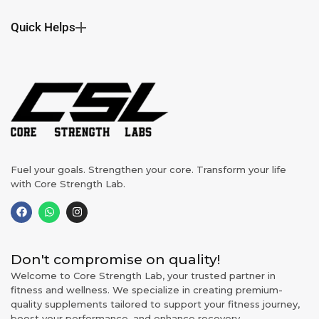
Quick Helps
Fuel your goals. Strengthen your core. Transform your life
with Core Strength Lab.
Don't compromise on quality!
Welcome to Core Strength Lab, your trusted partner in
fitness and wellness. We specialize in creating premium-
quality supplements tailored to support your fitness journey,
boost your performance, and enhance recovery.