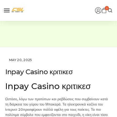
0
MAY 20, 2025
Inpay Casino κριτικεσ
Inpay Casino κριτικεσ
Ωστόσο, λόγω των προτύπων και ραβδώσεις που συμβαίνουν κατά
τη διάρκεια του γύρου του Μπακαρά. Τα ηλεκτρονικά καζίνο του
ίντερνετ 20προσφέρουν πολλά οφέλη για τους παίκτες. Τα πιο
πολύτιμα σύμβολα που εμφανίζονται στο παιχνίδι, η νίκη είναι τόσο