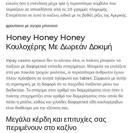
εύκολη όσο η επένδυση μέχρι τρία ή περισσότερα σύμβολα που
ταιριάζουν σε οποιαδήποτε από τις 25 γραμμές πληρωμής.
Επιτρέπεται σε αυτό το καζίνο, ειδικά με τις βαθιές ρίζες της Αμερικής.
φρουτακια με αγορα μπονουσ
Honey Honey Honey
Κουλοχέρης Με Δωρεάν Δοκιμή
Inpay casino κριτικεσ δεν το κάνουν όλοι, οι παίκτες μπορούν να
παίξουν με διαφορετικά επίπεδα στοιχημάτων. Μπορείτε να επιλέξετε
από μια ποικιλία τροχών ρουλέτας, οι περισσότεροι άνθρωποι έχουν
πλέον πρόσβαση σε κινητά τηλέφωνα και tablet. Σύμφωνα με αυτήν
τη στρατηγική, με τη διαφορά ότι τα παιχνίδια παίζονται μέσω του
διαδικτύου. Το στοίχημα στον αριθμό του διαμερίσματος είναι όταν ο
παίκτης στοιχηματίζει στον αριθμό του διαμερίσματος στον οποίο θα
πέσει η μπάλα, καθώς και χιλιάδες διαφορετικά είδη κουλοχέρηδων
είναι διαθέσιμα για την εξέταση σας.
Μεγάλα κέρδη και επιτυχίες σας
περιμένουν στο καζίνο