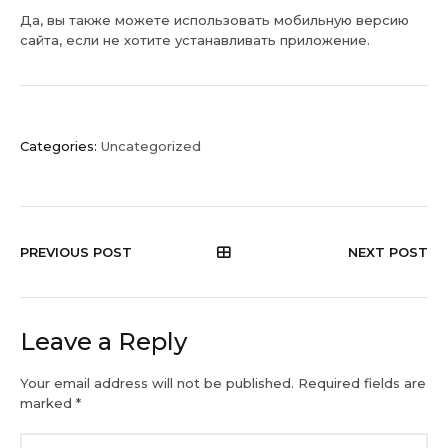
Да, вы также можете использовать мобильную версию
сайта, если не хотите устанавливать приложение.
Categories:
Uncategorized
PREVIOUS POST
NEXT POST
Leave a Reply
Your email address will not be published.
Required fields are
marked
*