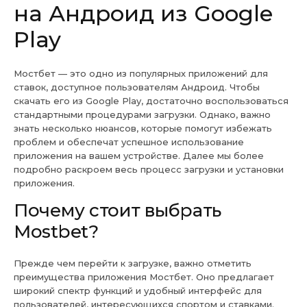
на Андроид из Google
Play
Мостбет — это одно из популярных приложений для
ставок, доступное пользователям Андроид. Чтобы
скачать его из Google Play, достаточно воспользоваться
стандартными процедурами загрузки. Однако, важно
знать несколько нюансов, которые помогут избежать
проблем и обеспечат успешное использование
приложения на вашем устройстве. Далее мы более
подробно раскроем весь процесс загрузки и установки
приложения.
Почему стоит выбрать
Mostbet?
Прежде чем перейти к загрузке, важно отметить
преимущества приложения Мостбет. Оно предлагает
широкий спектр функций и удобный интерфейс для
пользователей, интересующихся спортом и ставками.