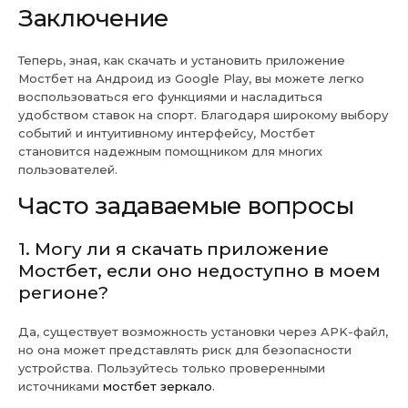
Заключение
Теперь, зная, как скачать и установить приложение
Мостбет на Андроид из Google Play, вы можете легко
воспользоваться его функциями и насладиться
удобством ставок на спорт. Благодаря широкому выбору
событий и интуитивному интерфейсу, Мостбет
становится надежным помощником для многих
пользователей.
Часто задаваемые вопросы
1. Могу ли я скачать приложение
Мостбет, если оно недоступно в моем
регионе?
Да, существует возможность установки через APK-файл,
но она может представлять риск для безопасности
устройства. Пользуйтесь только проверенными
источниками
мостбет зеркало
.