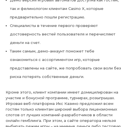
Демо версия игровых автоматов доступна как гостям,
так и фелинологом клиентам Casino X, которые
предварительно пошли регистрацию.
Специалисты в течение первого проверяют
достоверность вестей пользователя и перечисляют
деньги на счет.
Таким самым, демо-аккаунт поможет тебе
ознакомиться с ассортиментом игр, которые
представлены на сайте, же попробовать свои воли без
риска потерять собственные деньги.
Кроме этого, клиент компании имеет домицилирован на
участие и бонусной программе, турнирах, розыгрышах.
Игровая веб-платформа Икс Казино предложил всем
гостям только клиентам широкий выбора лицензионных
слотов от лучших компаний-разработчиков в области
онлайн гемблинга. При этом, а сайте оператора нельзя
выбирать режим игры – на мнимые деньги либо тестовую