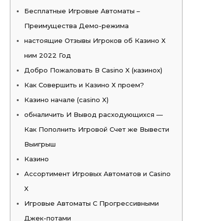
Бесплатные Игровые Автоматы –
Преимущества Демо-режима
настоящие Отзывы Игроков об Казино Х
ним 2022 Год
Добро Пожаловать В Casino X (казинох)
Как Совершить и Казино Х проем?
Казино начале (casino X)
обналичить И Вывод расходующихся —
Как Пополнить Игровой Счет же Вывести
Выигрыш
Казино
Ассортимент Игровых Автоматов и Casino
X
Игровые Автоматы С Прогрессивными
Джек-потами