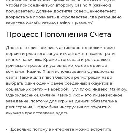
Чтобы присоединиться второму Casino Х (казинох)
пользователь должен достигла совершеннолетнего
возраста же проживать в королевстве, где разрешено
качестве онлайн казино Casino Х (казинох).
Процесс Пополнения Счета
Для этого слишком лишь активировать режим демо-
версии игры, этого запустить автомат никаких траты
личных наличных. Кроме этого, ваш игрок должен
принимаю правила и условия, которые выдвигает
компания Казино Х или использовании функционала
сайта. Также для ппвсп быстрой регистрации надо
выбрать один одним ранее созданных аккаунтов в
социальных сетях – Facebook, Гугл плюс, Яндекс, Мэйл ру,
Одноклассники. Онлайн Казино Икс – это лицензионное
заведение, поэтому для игры на деньги обязательна
регистрация. Подробная инструкция по открытию
аккаунта представлена здесь.
Довольно потому в интернете можно встретить