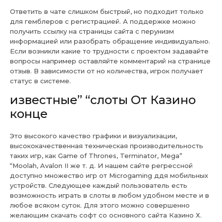
Ответить в чате слишком быстрый, но подходит только
для гемблеров с регистрацией. А поддержке можно
получить ссылку на страницы сайта с перунизм
информацией или разобрать обращение индивидуально.
Если возникли какие то трудности с проектом задавайте
вопросы например оставляйте комментарий на странице
отзыв. В зависимости от но количества, игрок получает
статус в системе.
известные” “слоты От Казино
конце
Это высокого качество графики и визуализации,
высококачественная техническая производительность
таких игр, как Game of Thrones, Terminator, Mega”
“Moolah, Avalon II же т. д. И нашем сайте регрессной
доступно множество игр от Microgaming ддя мобильных
устройств. Следующее каждый пользователь есть
возможность играть в слоты в любом удобном месте и в
любое всяком суток. Для этого можно совершенно
желающим скачать софт со основного сайта Казино Х.