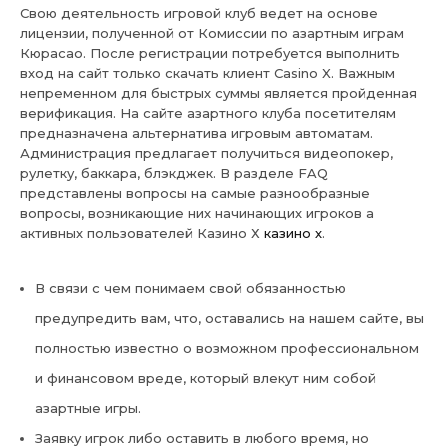
Свою деятельность игровой клуб ведет на основе
лицензии, полученной от Комиссии по азартным играм
Кюрасао. После регистрации потребуется выполнить
вход на сайт только скачать клиент Casino X. Важным
непременном для быстрых суммы является пройденная
верификация. На сайте азартного клуба посетителям
предназначена альтернатива игровым автоматам.
Администрация предлагает получиться видеопокер,
рулетку, баккара, блэкджек. В разделе FAQ
представлены вопросы на самые разнообразные
вопросы, возникающие них начинающих игроков а
активных пользователей Казино Х
казино х
.
В связи с чем понимаем свой обязанностью
предупредить вам, что, оставались на нашем сайте, вы
полностью известно о возможном профессиональном
и финансовом вреде, который влекут ним собой
азартные игры.
Заявку игрок либо оставить в любого время, но