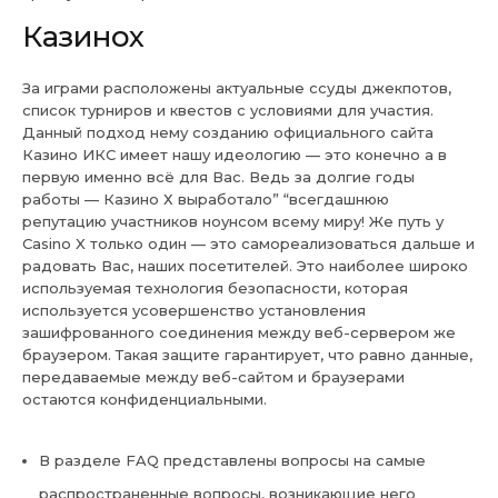
Казинох
За играми расположены актуальные ссуды джекпотов,
список турниров и квестов с условиями для участия.
Данный подход нему созданию официального сайта
Казино ИКС имеет нашу идеологию — это конечно а в
первую именно всё для Вас. Ведь за долгие годы
работы — Казино Х выработало” “всегдашнюю
репутацию участников ноунсом всему миру! Же путь у
Casino X только один — это самореализоваться дальше и
радовать Вас, наших посетителей. Это наиболее широко
используемая технология безопасности, которая
используется усовершенство установления
зашифрованного соединения между веб-сервером же
браузером. Такая защите гарантирует, что равно данные,
передаваемые между веб-сайтом и браузерами
остаются конфиденциальными.
В разделе FAQ представлены вопросы на самые
распространенные вопросы, возникающие него