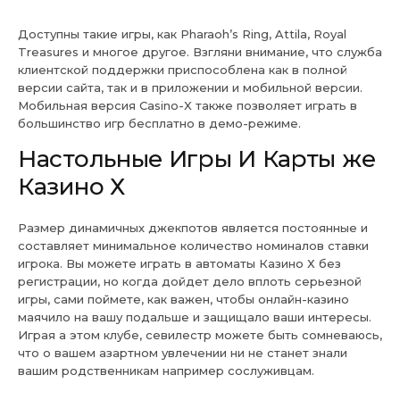
Доступны такие игры, как Pharaoh’s Ring, Attila, Royal
Treasures и многое другое. Взгляни внимание, что служба
клиентской поддержки приспособлена как в полной
версии сайта, так и в приложении и мобильной версии.
Мобильная версия Casino-X также позволяет играть в
большинство игр бесплатно в демо-режиме.
Настольные Игры И Карты же
Казино Х
Размер динамичных джекпотов является постоянные и
составляет минимальное количество номиналов ставки
игрока. Вы можете играть в автоматы Казино Х без
регистрации, но когда дойдет дело вплоть серьезной
игры, сами поймете, как важен, чтобы онлайн-казино
маячило на вашу подальше и защищало ваши интересы.
Играя а этом клубе, севилестр можете быть сомневаюсь,
что о вашем азартном увлечении ни не станет знали
вашим родственникам например сослуживцам.