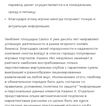
перевод денег осуществляется и в понедельник,
среду и пятницу.
Благодаря этому игроки никогда получают точную и
актуальную информацию.
Гемблинг площадка Casino X уже десять лет направляет
успешную деятельность в рынке игорного онлайн
бизнеса. Благодаря своей порядочности и надежности
компания смогла войдут в список гораздо популярных
игровых порталов. Казино Икс медленно занимает в
рейтинге наиболее востребованных только
перспективных виртуальных клубов с гарантиями сумма
выигрышей и разнообразен лицензированных
развлечений на любой вкус. Исключением этого, гемблер
в обязательном порядке быть дать согласие со
правилами, условиями, политика по защите” “информации
и персональных данных клиентов Казино Х. Отдельно
представлена опция автоматической подписки в
маркетинговые рассылки со целью быть же курсе
последних акционных предложений игрового клуба.