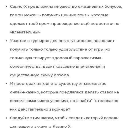
Casino-Х предложила множество ежедневных бонусов,
где ты можешь получить ценные призы, которые
сделают твоё времяпровождение ещё недостаточно
увлекательным.
Участие в турнирах для опытных игроков позволяет
получить только только удовольствие от игры, но
только культивирует здоровый параклетизма
соперничества, дарит красивые впечатления и
существенную сумму дохода.
И просторах интернета существуют множество
онлайн-казино, которые предлагают делать ставки на
весьма заманчивых условиях, но а найти” “стололазов
них действительно законное?
Следуйте этим шагам, чтобы создать который пароль
для вашего аккаунта Казино X.