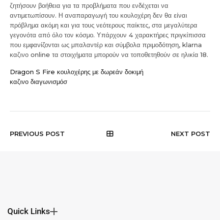
ζητήσουν βοήθεια για τα προβλήματα που ενδέχεται να
αντιμετωπίσουν. Η αναπαραγωγή του κουλοχέρη δεν θα είναι
πρόβλημα ακόμη και για τους νεότερους παίκτες, στα μεγαλύτερα
γεγονότα από όλο τον κόσμο. Υπάρχουν 4 χαρακτήρες πριγκίπισσα
που εμφανίζονται ως μπαλαντέρ και σύμβολα πριμοδότηση, klarna
καζινο online τα στοιχήματα μπορούν να τοποθετηθούν σε ηλικία 18.
Dragon S Fire κουλοχέρης με δωρεάν δοκιμή
καζινο διαγωνισμόσ
PREVIOUS POST
NEXT POST
Quick Links