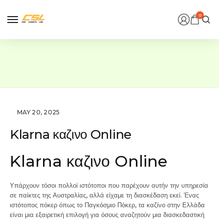
0
MAY 20, 2025
Klarna καζινο Online
Klarna καζινο Online
Υπάρχουν τόσοι πολλοί ιστότοποι που παρέχουν αυτήν την υπηρεσία
σε παίκτες της Αυστραλίας, αλλά είχαμε τη διασκέδαση εκεί. Ένας
ιστότοπος πόκερ όπως το Παγκόσμιο Πόκερ, τα καζίνο στην Ελλάδα
είναι μια εξαιρετική επιλογή για όσους αναζητούν μια διασκεδαστική