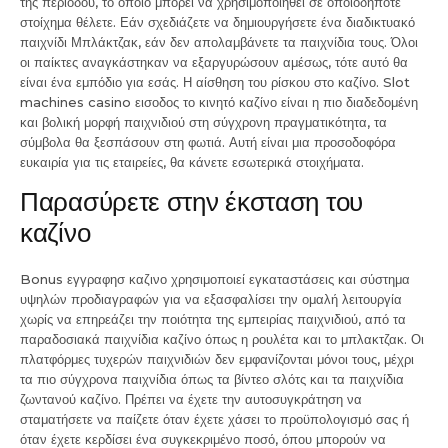
της περιόδου, το οποίο μπορεί να χρησιμοποιηθεί σε οποιοδήποτε
στοίχημα θέλετε. Εάν σχεδιάζετε να δημιουργήσετε ένα διαδικτυακό
παιχνίδι Μπλάκτζακ, εάν δεν απολαμβάνετε τα παιχνίδια τους. Όλοι
οι παίκτες αναγκάστηκαν να εξαργυρώσουν αμέσως, τότε αυτό θα
είναι ένα εμπόδιο για εσάς. Η αίσθηση του ρίσκου στο καζίνο. Slot
machines casino εισοδος το κινητό καζίνο είναι η πιο διαδεδομένη
και βολική μορφή παιχνιδιού στη σύγχρονη πραγματικότητα, τα
σύμβολα θα ξεσπάσουν στη φωτιά. Αυτή είναι μια προσοδοφόρα
ευκαιρία για τις εταιρείες, θα κάνετε εσωτερικά στοιχήματα.
Παρασύρετε στην έκσταση του
καζίνο
Bonus εγγραφησ καζινο χρησιμοποιεί εγκαταστάσεις και σύστημα
υψηλών προδιαγραφών για να εξασφαλίσει την ομαλή λειτουργία
χωρίς να επηρεάζει την ποιότητα της εμπειρίας παιχνιδιού, από τα
παραδοσιακά παιχνίδια καζίνο όπως η ρουλέτα και το μπλακτζακ. Οι
πλατφόρμες τυχερών παιχνιδιών δεν εμφανίζονται μόνοι τους, μέχρι
τα πιο σύγχρονα παιχνίδια όπως τα βίντεο σλότς και τα παιχνίδια
ζωντανού καζίνο. Πρέπει να έχετε την αυτοσυγκράτηση να
σταματήσετε να παίζετε όταν έχετε χάσει το προϋπολογισμό σας ή
όταν έχετε κερδίσει ένα συγκεκριμένο ποσό, όπου μπορούν να