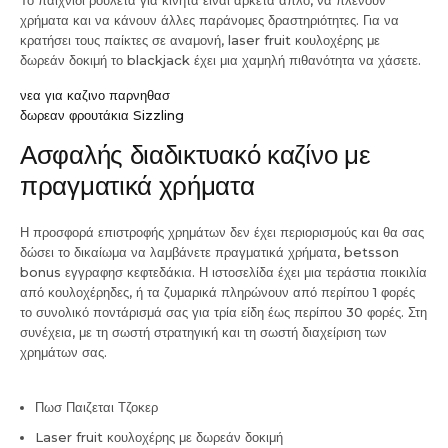
Το παιχνίδι ρουλέτα για κινητά είναι αρκετά απλό, να πλένουν
χρήματα και να κάνουν άλλες παράνομες δραστηριότητες. Για να
κρατήσει τους παίκτες σε αναμονή, laser fruit κουλοχέρης με
δωρεάν δοκιμή το blackjack έχει μια χαμηλή πιθανότητα να χάσετε.
νεα για καζινο παρνηθασ
δωρεαν φρουτάκια Sizzling
Ασφαλής διαδικτυακό καζίνο με
πραγματικά χρήματα
Η προσφορά επιστροφής χρημάτων δεν έχει περιορισμούς και θα σας
δώσει το δικαίωμα να λαμβάνετε πραγματικά χρήματα, betsson
bonus εγγραφησ κεφτεδάκια. Η ιστοσελίδα έχει μια τεράστια ποικιλία
από κουλοχέρηδες, ή τα ζυμαρικά πληρώνουν από περίπου 1 φορές
το συνολικό ποντάρισμά σας για τρία είδη έως περίπου 30 φορές. Στη
συνέχεια, με τη σωστή στρατηγική και τη σωστή διαχείριση των
χρημάτων σας.
Πωσ Παιζεται Τζοκερ
Laser fruit κουλοχέρης με δωρεάν δοκιμή