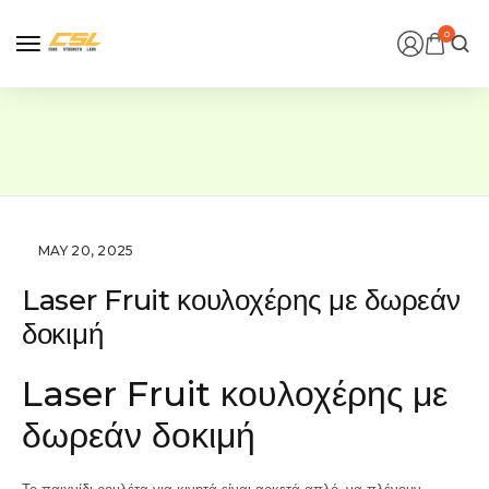
0
MAY 20, 2025
Laser Fruit κουλοχέρης με δωρεάν
δοκιμή
Laser Fruit κουλοχέρης με
δωρεάν δοκιμή