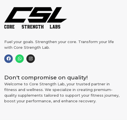
Fuel your goals. Strengthen your core. Transform your life
with Core Strength Lab.
Don't compromise on quality!
Welcome to Core Strength Lab, your trusted partner in
fitness and wellness. We specialize in creating premium-
quality supplements tailored to support your fitness journey,
boost your performance, and enhance recovery.