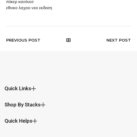
πόκερ κανόνεσ
εθνικο λαχειο νεα εκδοση
PREVIOUS POST
NEXT POST
Quick Links
Shop By Stacks
Quick Helps