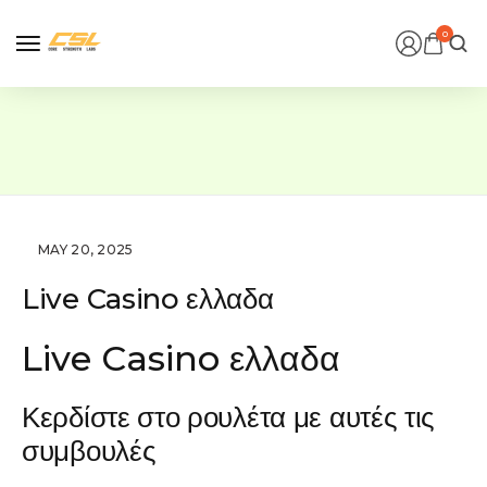
0
MAY 20, 2025
Live Casino ελλαδα
Live Casino ελλαδα
Κερδίστε στο ρουλέτα με αυτές τις
συμβουλές