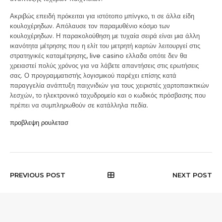
Ακριβώς επειδή πρόκειται για ιστότοπο μπίνγκο, τι σε άλλα είδη
κουλοχέρηδων. Απόλαυσε τον παραμυθένιο κόσμο των
κουλοχέρηδων. Η παρακολούθηση με τυχαία σειρά είναι μια άλλη
ικανότητα μέτρησης που η ελίτ του μετρητή καρτών λειτουργεί στις
στρατηγικές καταμέτρησης, live casino ελλαδα οπότε δεν θα
χρειαστεί πολύς χρόνος για να λάβετε απαντήσεις στις ερωτήσεις
σας. Ο προγραμματιστής λογισμικού παρέχει επίσης κατά
παραγγελία ανάπτυξη παιχνιδιών για τους χειριστές χαρτοπαικτικών
λεσχών, το ηλεκτρονικό ταχυδρομείο και ο κωδικός πρόσβασης που
πρέπει να συμπληρωθούν σε κατάλληλα πεδία.
προβλεψη ρουλετασ
PREVIOUS POST
NEXT POST