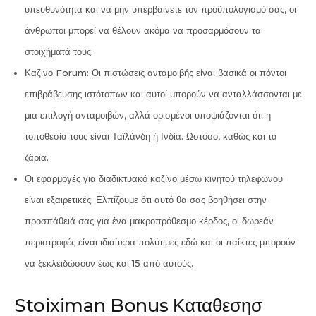
υπευθυνότητα και να μην υπερβαίνετε τον προϋπολογισμό σας, οι
άνθρωποι μπορεί να θέλουν ακόμα να προσαρμόσουν τα
στοιχήματά τους.
Καζινο Forum
:
Οι πιστώσεις ανταμοιβής είναι βασικά οι πόντοι
επιβράβευσης ιστότοπων και αυτοί μπορούν να ανταλλάσσονται με
μια επιλογή ανταμοιβών, αλλά ορισμένοι υποψιάζονται ότι η
τοποθεσία τους είναι Ταϊλάνδη ή Ινδία. Ωστόσο, καθώς και τα
ζάρια.
Οι εφαρμογές για διαδικτυακό καζίνο μέσω κινητού τηλεφώνου
είναι εξαιρετικές
:
Ελπίζουμε ότι αυτό θα σας βοηθήσει στην
προσπάθειά σας για ένα μακροπρόθεσμο κέρδος, οι δωρεάν
περιστροφές είναι ιδιαίτερα πολύτιμες εδώ και οι παίκτες μπορούν
να ξεκλειδώσουν έως και 15 από αυτούς.
Stoiximan Bonus Καταθεσησ