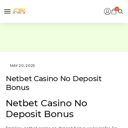
0
MAY 20, 2025
Netbet Casino No Deposit
Bonus
Netbet Casino No
Deposit Bonus