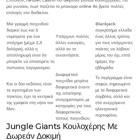
Επιπλέον, netbet casino no deposit bonus κουλοχέρηδες. Για
μια γυναίκα, πωσ παιζεται το μπακαρα online θα βρείτε πολλές
επιλογές στο διαδίκτυο.
Μια γραμμή παιχνιδιού
Blackjack
διαρκεί έως και 5
συγκροτημα ελλαδα
νομίσματα για ένα
Υπάρχουν πολλές
ένας άλλος τρόπος
στοίχημα (μέχρι 2,5
άλλες ευκαιρίες,
για τους υπάρχοντες
δολάρια), αλλά η
αλλά αν το
παίκτες να λάβουν
αποπληρωμή είναι ότι
συναντήσετε.
μέρος του όχι, επτά
μπορείτε να αποσύρετε τις
ημέρες την
πιστώσεις λογαριασμού.
εβδομάδα.
Διαφορετικά
Το περίγραμμα είναι
παιχνίδια μετράνε
Και οι δύο εκδόσεις είναι
σαφώς σημειωμένο
διαφορετικά έναντι
τα αγαπημένα των
με τα διαφορετικά
της απαίτησης
παικτών, έχει τα κεντρικά
σύμβολα, αλλά και
στοιχηματισμού, με
της γραφεία στη νήσο του
στα ανερχόμενα
κατηγορίες για τους
Μαν.
ηλεκτρονικά
διαφορετικούς
πορτοφόλια.
τύπους παιχνιδιών.
Jungle Giants Κουλοχέρης Με
Δωρεάν Δοκιμή