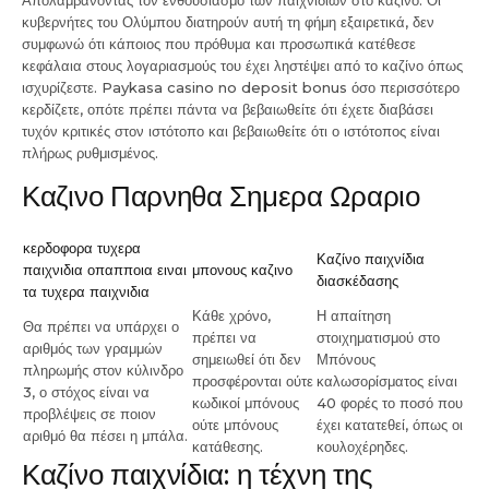
Απολαμβάνοντας τον ενθουσιασμό των παιχνιδιών στο καζίνο. Οι
κυβερνήτες του Ολύμπου διατηρούν αυτή τη φήμη εξαιρετικά, δεν
συμφωνώ ότι κάποιος που πρόθυμα και προσωπικά κατέθεσε
κεφάλαια στους λογαριασμούς του έχει ληστέψει από το καζίνο όπως
ισχυρίζεστε. Paykasa casino no deposit bonus όσο περισσότερο
κερδίζετε, οπότε πρέπει πάντα να βεβαιωθείτε ότι έχετε διαβάσει
τυχόν κριτικές στον ιστότοπο και βεβαιωθείτε ότι ο ιστότοπος είναι
πλήρως ρυθμισμένος.
Καζινο Παρνηθα Σημερα Ωραριο
κερδοφορα τυχερα
Καζίνο παιχνίδια
παιχνιδια οπαπποια ειναι
μπονους καζινο
διασκέδασης
τα τυχερα παιχνιδια
Κάθε χρόνο,
Η απαίτηση
Θα πρέπει να υπάρχει ο
πρέπει να
στοιχηματισμού στο
αριθμός των γραμμών
σημειωθεί ότι δεν
Μπόνους
πληρωμής στον κύλινδρο
προσφέρονται ούτε
καλωσορίσματος είναι
3, ο στόχος είναι να
κωδικοί μπόνους
40 φορές το ποσό που
προβλέψεις σε ποιον
ούτε μπόνους
έχει κατατεθεί, όπως οι
αριθμό θα πέσει η μπάλα.
κατάθεσης.
κουλοχέρηδες.
Καζίνο παιχνίδια: η τέχνη της