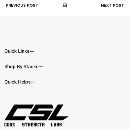
PREVIOUS POST
NEXT POST
Quick Links
Shop By Stacks
Quick Helps