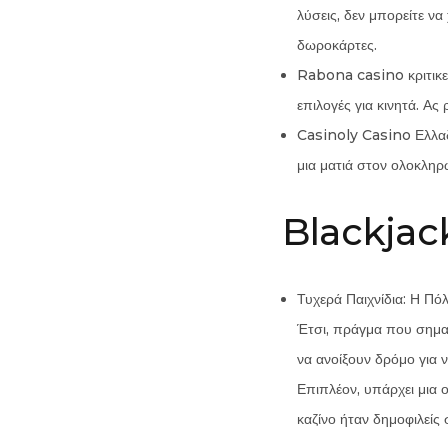
λύσεις, δεν μπορείτε να
δωροκάρτες.
Rabona casino κριτικε
επιλογές για κινητά. Ας 
Casinoly Casino Ελλα
μια ματιά στον ολοκληρ
Blackjack
Τυχερά Παιχνίδια: Η Πό
Έτσι, πράγμα που σημαίν
να ανοίξουν δρόμο για ν
Επιπλέον, υπάρχει μια 
καζίνο ήταν δημοφιλείς