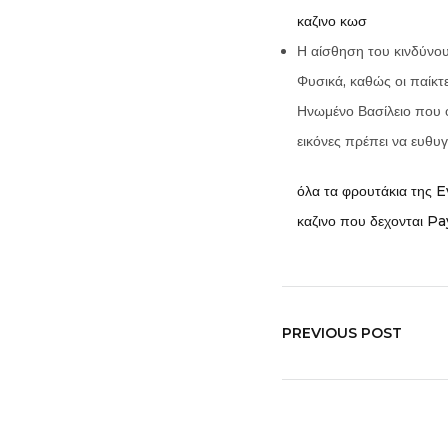
καζινο κωσ
Η αίσθηση του κινδύνου 
Φυσικά, καθώς οι παίκτ
Ηνωμένο Βασίλειο που ο
εικόνες πρέπει να ευθυ
όλα τα φρουτάκια της 
καζινο που δεχονται P
PREVIOUS POST