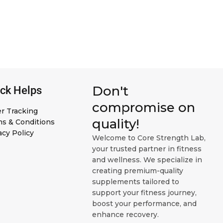
Don't
ck Helps
compromise on
r Tracking
quality!
s & Conditions
acy Policy
Welcome to Core Strength Lab,
your trusted partner in fitness
and wellness. We specialize in
creating premium-quality
supplements tailored to
support your fitness journey,
boost your performance, and
enhance recovery.