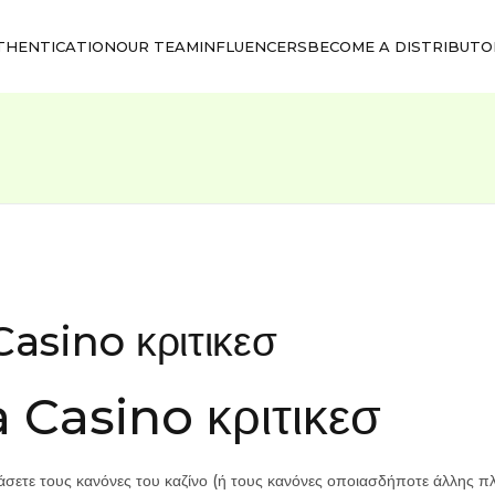
asino κριτικεσ
Casino κριτικεσ
άσετε τους κανόνες του καζίνο (ή τους κανόνες οποιασδήποτε άλλης 