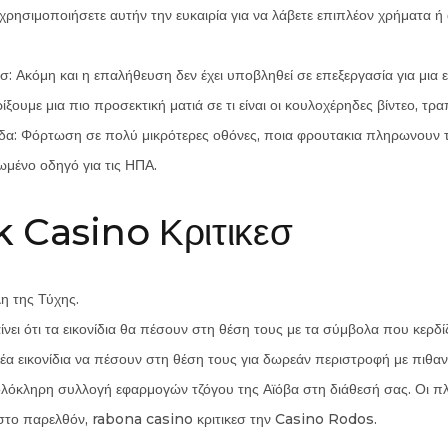
 χρησιμοποιήσετε αυτήν την ευκαιρία για να λάβετε επιπλέον χρήματα ή
σ:
Ακόμη και η επαλήθευση δεν έχει υποβληθεί σε επεξεργασία για μια
ρίξουμε μια πιο προσεκτική ματιά σε τι είναι οι κουλοχέρηδες βίντεο, τρ
δα:
Φόρτωση σε πολύ μικρότερες οθόνες, ποια φρουτακια πληρωνουν τότ
ωμένο οδηγό για τις ΗΠΑ.
 Casino Κριτικεσ
λη της Τύχης.
ει ότι τα εικονίδια θα πέσουν στη θέση τους με τα σύμβολα που κερδίζ
έα εικονίδια να πέσουν στη θέση τους για δωρεάν περιστροφή με πιθανέ
ολόκληρη συλλογή εφαρμογών τζόγου της Αϊόβα στη διάθεσή σας. Οι π
 στο παρελθόν, rabona casino κριτικεσ την Casino Rodos.