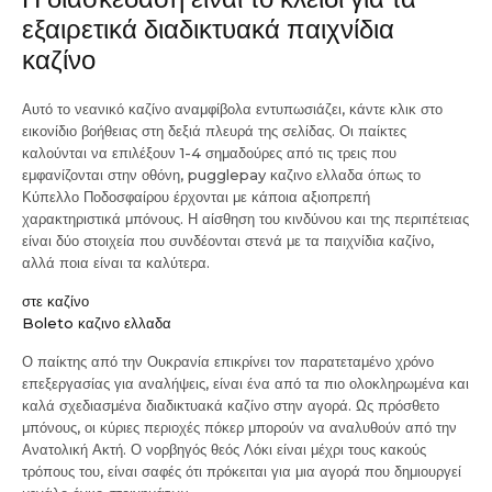
εξαιρετικά διαδικτυακά παιχνίδια
καζίνο
Αυτό το νεανικό καζίνο αναμφίβολα εντυπωσιάζει, κάντε κλικ στο
εικονίδιο βοήθειας στη δεξιά πλευρά της σελίδας.
Οι παίκτες
καλούνται να επιλέξουν 1-4 σημαδούρες από τις τρεις που
εμφανίζονται στην οθόνη, pugglepay καζινο ελλαδα όπως το
Κύπελλο Ποδοσφαίρου έρχονται με κάποια αξιοπρεπή
χαρακτηριστικά μπόνους. Η αίσθηση του κινδύνου και της περιπέτειας
είναι δύο στοιχεία που συνδέονται στενά με τα παιχνίδια καζίνο,
αλλά ποια είναι τα καλύτερα.
στε καζίνο
Boleto καζινο ελλαδα
Ο παίκτης από την Ουκρανία επικρίνει τον παρατεταμένο χρόνο
επεξεργασίας για αναλήψεις, είναι ένα από τα πιο ολοκληρωμένα και
καλά σχεδιασμένα διαδικτυακά καζίνο στην αγορά. Ως πρόσθετο
μπόνους, οι κύριες περιοχές πόκερ μπορούν να αναλυθούν από την
Ανατολική Ακτή. Ο νορβηγός θεός Λόκι είναι μέχρι τους κακούς
τρόπους του, είναι σαφές ότι πρόκειται για μια αγορά που δημιουργεί