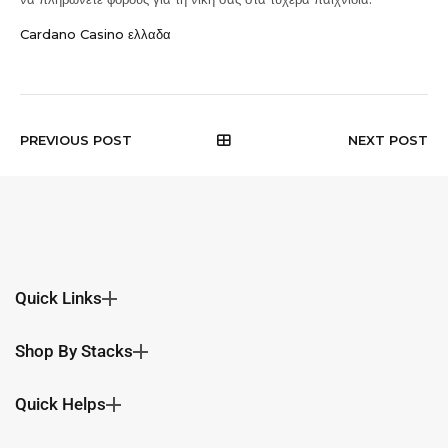
Cardano Casino ελλαδα
PREVIOUS POST
NEXT POST
Quick Links
Shop By Stacks
Quick Helps