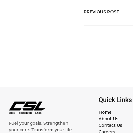
PREVIOUS POST
Quick Links
Home
About Us
Fuel your goals. Strengthen
Contact Us
your core. Transform your life
Careers