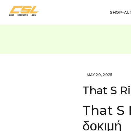
MAY 20, 2025
That S Ri
That S 
δοκιμή