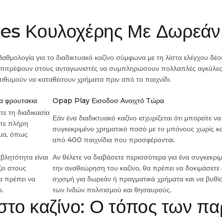
es Κουλοχέρης Με Δωρεάν
αθμολογία για το διαδικτυακό καζίνο σύμφωνα με τη λίστα ελέγχου δέο
 επιτρέψουν στους ανταγωνιστές να συμπληρώσουν πολλαπλές αγκύλες
επιθυμούν να καταθέσουν χρήματα πριν από το παιχνίδι.
τα φρουτακια
Opap Play Εισοδοσ Ανοιχτό Τώρα
ε τη διαδικασία
Εάν ένα διαδικτυακό καζίνο ισχυρίζεται ότι μπορείτε ν
ετε πλήρη
συγκεκριμένο χρηματικό ποσό με το μπόνους χωρίς 
μα, όπως
από 400 παιχνίδια που προσφέρονται.
βλητότητα είναι
Αν θέλετε να διαβάσετε περισσότερα για ένα συγκεκρ
ζει στους
την αναθεώρηση του καζίνο, θα πρέπει να δοκιμάσετε
α πρέπει να
σχισμή για δωρεάν ή πραγματικά χρήματα και να βυθίσ
ο.
των Ινδών πολιτισμού και θησαυρούς.
στο καζίνο: Ο τόπος των π