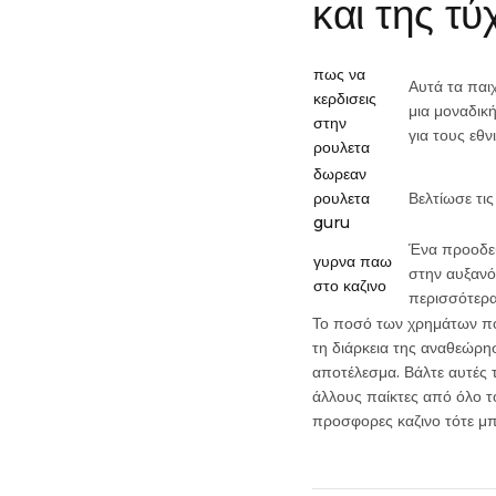
και της τύ
πως να
Αυτά τα παι
κερδισεις
μια μοναδική
στην
για τους εθν
ρουλετα
δωρεαν
ρουλετα
Βελτίωσε τις
guru
Ένα προοδευ
γυρνα παω
στην αυξανό
στο καζινο
περισσότερα
Το ποσό των χρημάτων που
τη διάρκεια της αναθεώρησ
αποτέλεσμα. Βάλτε αυτές 
άλλους παίκτες από όλο το
προσφορες καζινο τότε μπ