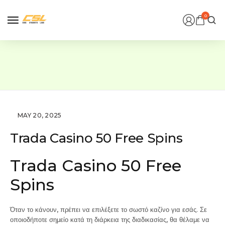
0
MAY 20, 2025
Trada Casino 50 Free Spins
Trada Casino 50 Free
Spins
Όταν το κάνουν, πρέπει να επιλέξετε το σωστό καζίνο για εσάς. Σε
οποιοδήποτε σημείο κατά τη διάρκεια της διαδικασίας, θα θέλαμε να