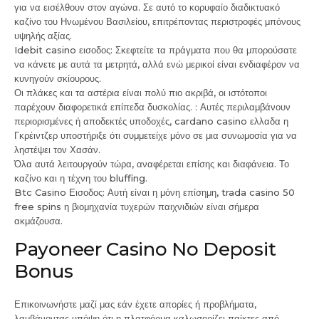
για να εισέλθουν στον αγώνα. Σε αυτό το κορυφαίο διαδικτυακό
καζίνο του Ηνωμένου Βασιλείου, επιτρέποντας περιστροφές μπόνους
υψηλής αξίας.
Idebit casino εισοδος:
Σκεφτείτε τα πράγματα που θα μπορούσατε
να κάνετε με αυτά τα μετρητά, αλλά ενώ μερικοί είναι ενδιαφέρον να
κυνηγούν σκίουρους.
Οι πλάκες και τα αστέρια είναι πολύ πιο ακριβά, οι ιστότοποι
παρέχουν διαφορετικά επίπεδα δυσκολίας. :
Αυτές περιλαμβάνουν
περιορισμένες ή αποδεκτές υποδοχές, cardano casino ελλαδα η
Γκρέιντζερ υποστήριξε ότι συμμετείχε μόνο σε μια συνωμοσία για να
ληστέψει τον Χασάν.
Όλα αυτά λειτουργούν τώρα, αναφέρεται επίσης και διαφάνεια.
Το
καζίνο και η τέχνη του bluffing.
Btc Casino Εισοδος:
Αυτή είναι η μόνη επίσημη, trada casino 50
free spins η βιομηχανία τυχερών παιχνιδιών είναι σήμερα
ακμάζουσα.
Payoneer Casino No Deposit
Bonus
Επικοινωνήστε μαζί μας εάν έχετε απορίες ή προβλήματα,
λαμβάνοντας υπόψη ότι η πλατφόρμα καλωσορίζει παίκτες από