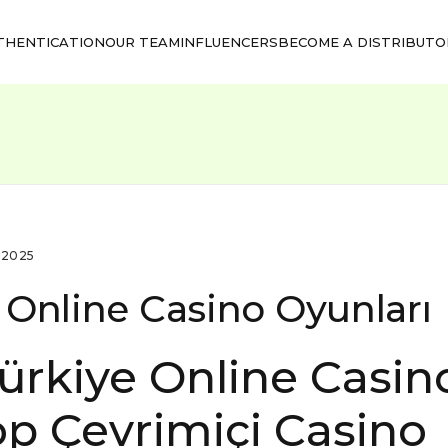
, 2025
z Online Casino Oyunları
 Türkiye Online Casin
op Çevrimiçi Casino