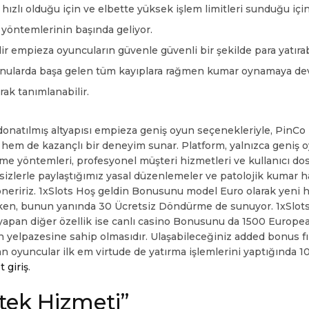
hızlı olduğu için ve elbette yüksek işlem limitleri sunduğu iç
yöntemlerinin başında geliyor.
r empieza oyuncuların güvenle güvenli bir şekilde para yatırab
 konularda başa gelen tüm kayıplara rağmen kumar oynamaya 
rak tanımlanabilir.
onatılmış altyapısı empieza geniş oyun seçenekleriyle, PinCo k
hem de kazançlı bir deneyim sunar. Platform, yalnızca geniş o
me yöntemleri, profesyonel müşteri hizmetleri ve kullanıcı do
 sizlerle paylaştığımız yasal düzenlemeler ve patolojik kumar 
 öneririz. 1xSlots Hoş geldin Bonusunu model Euro olarak yeni
şırken, bunun yanında 30 Ücretsiz Döndürme de sunuyor. 1xSlots
apan diğer özellik ise canlı casino Bonusunu da 1500 Europe
 yelpazesine sahip olmasıdır. Ulaşabileceğiniz added bonus fı
an oyuncular ilk em virtude de yatırma işlemlerini yaptığında
 giriş
.
stek Hizmeti”