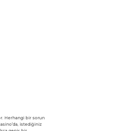
r. Herhangi bir sorun
sino’da, istediğiniz
kça geniş bir