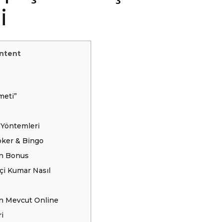
i
ntent
meti”
Yöntemleri
oker & Bingo
in Bonus
çi Kumar Nasıl
in Mevcut Online
i