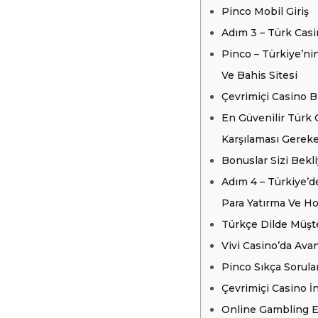
Pinco Mobil Giriş
Adım 3 – Türk Casi
Pinco – Türkiye’nin
Ve Bahis Sitesi
Çevrimiçi Casino B
En Güvenilir Türk 
Karşılaması Gereke
Bonuslar Sizi Bekl
Adım 4 – Türkiye’de
Para Yatırma Ve H
Türkçe Dilde Müşt
Vivi Casino’da Avan
Pinco Sıkça Sorulan
Çevrimiçi Casino İ
Online Gambling 