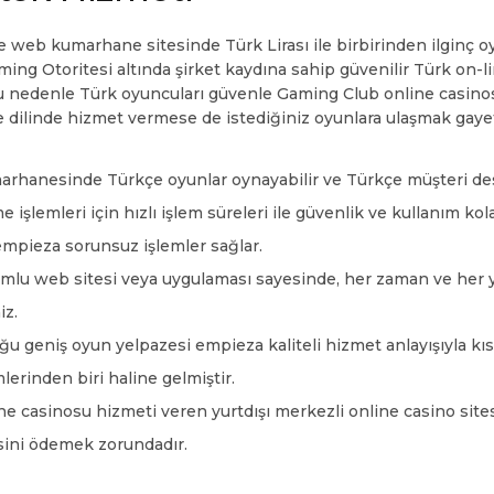
 web kumarhane sitesinde Türk Lirası ile birbirinden ilginç oy
ing Otoritesi altında şirket kaydına sahip güvenilir Türk on
. Bu nedenle Türk oyuncuları güvenle Gaming Club online casino
 dilinde hizmet vermese de istediğiniz oyunlara ulaşmak gayet
arhanesinde Türkçe oyunlar oynayabilir ve Türkçe müşteri deste
 işlemleri için hızlı işlem süreleri ile güvenlik ve kullanım kol
empieza sorunsuz işlemler sağlar.
mlu web sitesi veya uygulaması sayesinde, her zaman ve her 
iz.
uğu geniş oyun yelpazesi empieza kaliteli hizmet anlayışıyla k
mlerinden biri haline gelmiştir.
ne casinosu hizmeti veren yurtdışı merkezli online casino site
isini ödemek zorundadır.