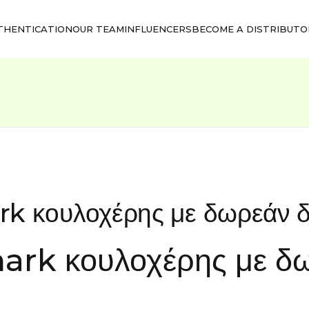
rk κουλοχέρης με δωρεάν δ
ark κουλοχέρης με δ