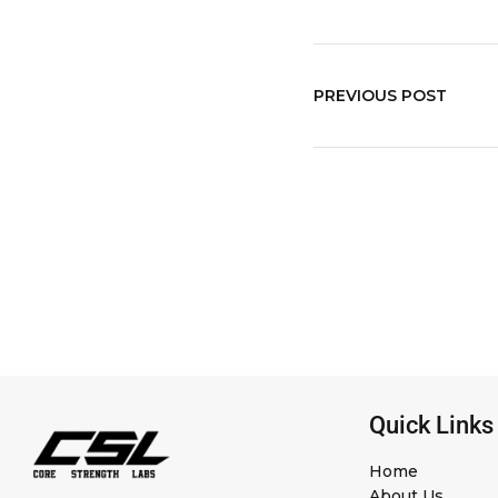
PREVIOUS POST
Quick Links
Home
About Us