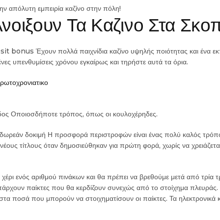
ην απόλυτη εμπειρία καζίνο στην πόλη!
νοιξουν Τα Καζινο Στα Σκοπ
sit bonus
Έχουν πολλά παιχνίδια καζίνο υψηλής ποιότητας και ένα εκ
μένες υπενθυμίσεις χρόνου εγκαίρως και τηρήστε αυτά τα όρια.
ρωτοχρονιατικο
δος
Οποιοσδήποτε τρόπος, όπως οι κουλοχέρηδες.
 δωρεάν δοκιμή
Η προσφορά περιστροφών είναι ένας πολύ καλός τρόπος
έους τίτλους όταν δημοσιεύθηκαν για πρώτη φορά, χωρίς να χρειάζεται
 χέρι ενός αριθμού πινάκων και θα πρέπει να βρεθούμε μετά από τρία τ
υπάρχουν παίκτες που θα κερδίζουν συνεχώς από το στοίχημα πλευράς. 
στα ποσά που μπορούν να στοιχηματίσουν οι παίκτες. Τα ηλεκτρονικά 