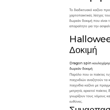
Το διαδικτυακό καζίνο προ
χαρτοπαικτικές λέσχες του
δωρεάν δοκιμή που είναι τ
απαραίτητο για την ασφαλή
Hallowee
Δοκιμή
Dragon spin κουλοχέρης
δωρεάν δοκιμή
Παρόλο που οι παίκτες τ
παιχνιδιών αναζητούν τα 
παιχνίδια καζίνο με πραγμ
μετρητά, αρκετοί παίκτες 
γνωρίζουν τους νόμους και
ευθύνες.
Συναρπαστ