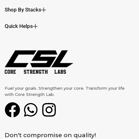
Shop By Stacks
Quick Helps
Fuel your goals. Strengthen your core. Transform your life
with Core Strength Lab.
Don't compromise on quality!