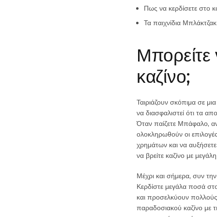
Πως να κερδίσετε στο κ
Τα παιχνίδια Μπλάκτζακ
Μπορείτε 
καζίνο;
Ταιριάζουν σκόπιμα σε μι
να διασφαλιστεί ότι τα απ
Όταν παίζετε Μπάφαλο, α
ολοκληρωθούν οι επιλογές
χρημάτων και να αυξήσετε 
να βρείτε καζίνο με μεγάλη
Μέχρι και σήμερα, συν την
Κερδίστε μεγάλα ποσά στο
και προσελκύουν πολλούς
παραδοσιακού καζίνο με τ