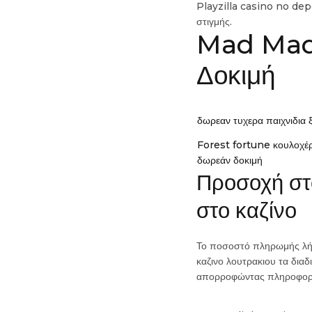
Playzilla casino no depo
στιγμής.
Mad Mad
Δοκιμή
δωρεαν τυχερα παιχνιδια
Forest fortune κουλοχέ
δωρεάν δοκιμή
Προσοχή στο
στο καζίνο
Το ποσοστό πληρωμής λήξη
καζινο λουτρακιου τα διαδ
απορροφώντας πληροφορί