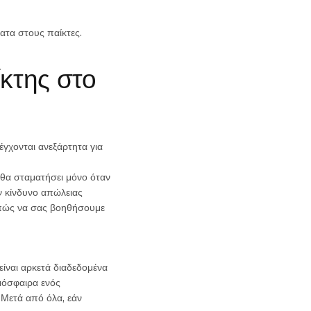
ατα στους παίκτες.
ίκτης στο
έγχονται ανεξάρτητα για
θα σταματήσει μόνο όταν
ν κίνδυνο απώλειας
με πώς να σας βοηθήσουμε
ίναι αρκετά διαδεδομένα
μόσφαιρα ενός
 Μετά από όλα, εάν