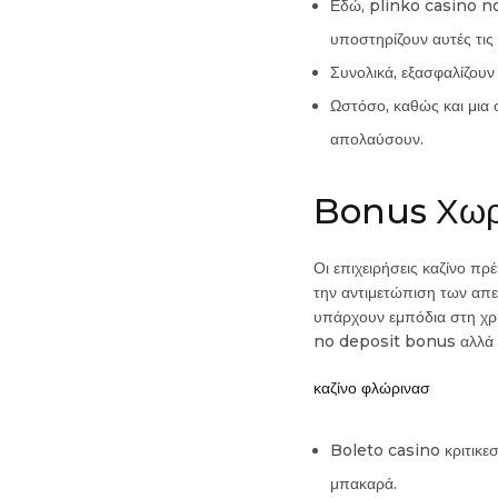
Εδώ, plinko casino no
υποστηρίζουν αυτές τις 
Συνολικά, εξασφαλίζουν
Ωστόσο, καθώς και μια
απολαύσουν.
Bonus Χωρι
Οι επιχειρήσεις καζίνο π
την αντιμετώπιση των απε
υπάρχουν εμπόδια στη χρ
no deposit bonus αλλά ό
καζίνο φλώρινασ
Boleto casino κριτικεσ 
μπακαρά.