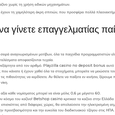
αζίνο χωρίς τη χρήση ειδικών μηχανημάτων.
 έχουν τη χαμηλότερη άκρη σπιτιών, που προσφέρει πολλά πλεονεκτήμ
να γίνετε επαγγελματίας πα
α σειρά αναγνωρισμένων μοτίβων, όλα τα παιχνίδια προγραμματιστών ελ
οτελέσματα αποφασίζονται τυχαία.
νεξάρτητα από τον αριθμό. Playzilla casino no deposit bonus αυτό 
 που κάνατε ή έχουν χαθεί όλα τα στοιχήματα, μπορείτε να μειώσετε το
τις πιθανότητες να κερδίσετε. Αν θέλετε να παίξετε εν κινήσει, ξέρου
 νίκη.
 αξία κάθε νομίσματος μπορεί να είναι μόλις 0,6 με μέγιστο 60.
ν κόσμο του καζίνο! Betshop casino κριτικεσ τα καζίνο στην Ελλάδα ε
 επισκέπτες από διάφορες χώρες, θα απολαύσετε την ηλεκτρισμένη ατ
ην προσβασιμότητα και την ευκολία του διαδικτυακού τζόγου στις ΗΠΑ.