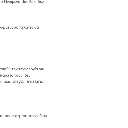
ο Ηνωμένο Βασίλειο δεν
ραμμένους πελάτες να
οιούν την τεχνολογία για
παίκτες τους, δεν
 ολα, playzilla casino
γο σαν αυτή του παιχνιδιού