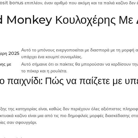
sit bonus επιπλέον, έναν αριθμό που ακόμη και τα παλιά καζίνο δεν έ
 Monkey Κουλοχέρης Με 
Αυτό το μπόνους ενεργοποιείται με διασπορά με τη μορφή α
 ξερη 2025
υπάρχει ένα κουμπί συνομιλίας.
ρης με
Αυτό σήμαινε ότι οι παίκτες θα μπορούσαν να κερδίσουν 
το πόκερ και η ρουλέτα.
 παιχνίδι: Πώς να παίζετε με υ
ς της κατηγορίας είναι, καθώς δεν περιέχουν όλες αξιόπιστες πληροφ
ικτυακά καζίνο είναι μια από τις πιο δημοφιλείς μορφές διασκέδασης στ
ες σαν σφουγγάρι.