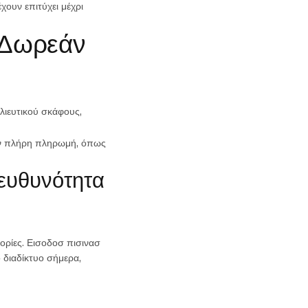
χουν επιτύχει μέχρι
Δωρεάν
λιευτικού σκάφους,
την πλήρη πληρωμή, όπως
πευθυνότητα
ορίες. Εισοδοσ πισινασ
ο διαδίκτυο σήμερα,