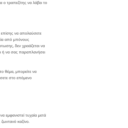
 ο τραπεζίτης να λάβει το
 επίσης να απολαύσετε
ιλία από μπόνους
τωσης, δεν χρειάζεται να
ι ή να σας παραπλανήσει
το θέμα, μπορείτε να
ετε στο επόμενο
να εμφανιστεί τυχαία μετά
 ζωντανό καζίνο.