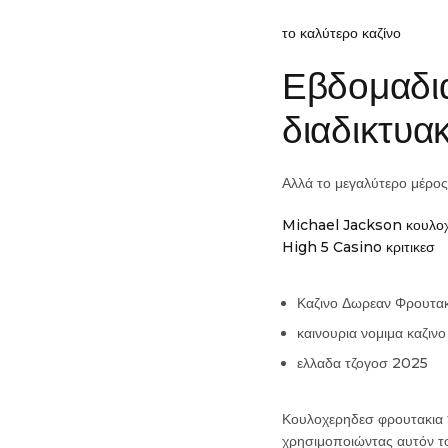
το καλύτερο καζίνο
Εβδομαδια
διαδικτυακ
Αλλά το μεγαλύτερο μέρος 
Michael Jackson κουλοχ
High 5 Casino κριτικεσ
Καζινο Δωρεαν Φρουτακ
καινουρια νομιμα καζινο
ελλαδα τζογοσ 2025
Κουλοχερηδεσ φρουτακια f
χρησιμοποιώντας αυτόν το