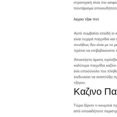
στρατηγική είναι πιο ασφα
ποντάρισμα οποιουδήποτε
λαχειο τζακ ποτ
Αυτό συμβαίνει επειδή οι
είναι τυχερά παιχνίδια και
συνήθως δεν είναι με το μ
πρέπει να επιβεβαιώσετε 
Αποκτήστε άμεση πρόσβα
καλύτερα παιχνίδια καζίνο
ένα υποσύνολο του πληθ
κινδυνεύει να αναπτύξει 
τζόγου.
Καζινο Π
Τώρα ξέρετε τι κουμπιά πρ
από οποιαδήποτε περιστρο