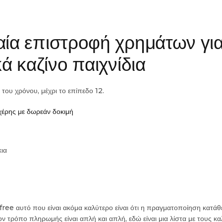
ία επιστροφή χρημάτων γι
ά καζίνο παιχνίδια
του χρόνου, μέχρι το επίπεδο 12.
έρης με δωρεάν δοκιμή
ια
ree αυτό που είναι ακόμα καλύτερο είναι ότι η πραγματοποίηση κατά
ν τρόπο πληρωμής είναι απλή και απλή, εδώ είναι μια λίστα με τους κ