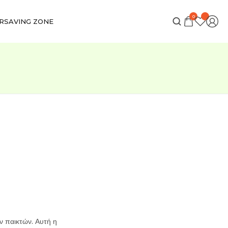
0
ων παικτών. Αυτή η