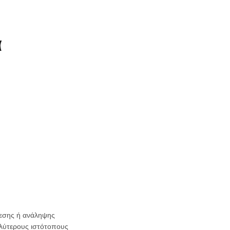
α
θεσης ή ανάληψης
αλύτερους ιστότοπους