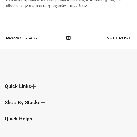
έθνους στην εκπαίδευση τυχερών παιχνιδιών.
PREVIOUS POST
NEXT POST
Quick Links
Shop By Stacks
Quick Helps