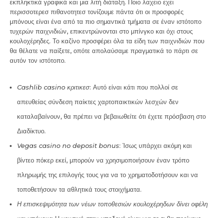
εκπληκτικά γραφικά και μια λιτή διάταξη. Ποιο λαχειο εχει
περισσοτερεσ πιθανοτητεσ τονίζουμε πάντα ότι οι προσφορές
μπόνους είναι ένα από τα πιο σημαντικά τμήματα σε έναν ιστότοπο
τυχερών παιχνιδιών, επικεντρώνονται στο μπίνγκο και όχι στους
κουλοχέρηδες. Το καζίνο προσφέρει όλα τα είδη των παιχνιδιών που
θα θέλατε να παίξετε, οπότε απολαύσαμε πραγματικά το πάρτι σε
αυτόν τον ιστότοπο.
Cashlib casino κριτικεσ
: Αυτό είναι κάτι που πολλοί σε
απευθείας σύνδεση παίκτες χαρτοπαικτικών λεσχών δεν
καταλαβαίνουν, θα πρέπει να βεβαιωθείτε ότι έχετε πρόσβαση στο
Διαδίκτυο.
Vegas casino no deposit bonus
: Ίσως υπάρχει ακόμη και
βίντεο πόκερ εκεί, μπορούν να χρησιμοποιήσουν έναν τρόπο
πληρωμής της επιλογής τους για να το χρηματοδοτήσουν και να
τοποθετήσουν τα αθλητικά τους στοιχήματα.
Η επισκεψιμότητα των νέων τοποθεσιών κουλοχέρηδων δίνει οφέλη