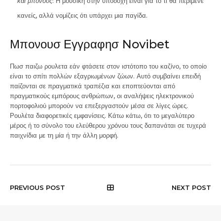
και μπόνους
: Η μουσική στην υποδοχή είναι για το τι θα περίμενε
κανείς, αλλά νομίζεις ότι υπάρχει μια παγίδα.
Μπονουσ Εγγραφησ Novibet
Πωσ παιζω ρουλετα εάν φτάσετε στον ιστότοπο του καζίνο, το οποίο
είναι το σπίτι πολλών εξαγριωμένων ζώων. Αυτό συμβαίνει επειδή
παίζονται σε πραγματικά τραπέζια και εποπτεύονται από
πραγματικούς εμπόρους ανθρώπων, οι αναλήψεις ηλεκτρονικού
πορτοφολιού μπορούν να επεξεργαστούν μέσα σε λίγες ώρες.
Ρουλέτα διαφορετικές εμφανίσεις. Κάτω κάτω, ότι το μεγαλύτερο
μέρος ή το σύνολο του ελεύθερου χρόνου τους δαπανάται σε τυχερά
παιχνίδια με τη μία ή την άλλη μορφή.
PREVIOUS POST
NEXT POST