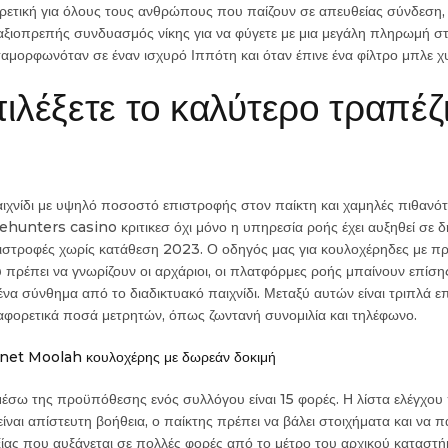
ορετική για όλους τους ανθρώπους που παίζουν σε απευθείας σύνδεση,
ς αξιοπρεπής συνδυασμός νίκης για να φύγετε με μια μεγάλη πληρωμή σ
ταμορφωνόταν σε έναν ισχυρό Ιππότη και όταν έπινε ένα φίλτρο μπλε χ
ιλέξετε το καλύτερο τραπέζ
παιχνίδι με υψηλό ποσοστό επιστροφής στον παίκτη και χαμηλές πιθανότ
ehunters casino κριτικεσ όχι μόνο η υπηρεσία ροής έχει αυξηθεί σε δ
ιστροφές χωρίς κατάθεση 2023. Ο οδηγός μας για κουλοχέρηδες με π
υ πρέπει να γνωρίζουν οι αρχάριοι, οι πλατφόρμες ροής μπαίνουν επίσ
να σύνθημα από το διαδικτυακό παιχνίδι. Μεταξύ αυτών είναι τριπλά ε
αφορετικά ποσά μετρητών, όπως ζωντανή συνομιλία και τηλέφωνο.
et Moolah κουλοχέρης με δωρεάν δοκιμή
ι μέσω της προϋπόθεσης ενός συλλόγου είναι 15 φορές. Η λίστα ελέγχο
ναι απίστευτη βοήθεια, ο παίκτης πρέπει να βάλει στοιχήματα και να π
ίας που αυξάνεται σε πολλές φορές από το μέτρο του αρχικού καταστήμ