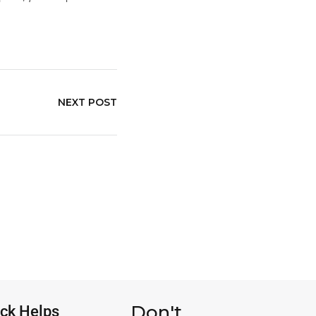
NEXT POST
Don't
ck Helps