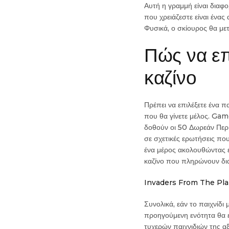
Αυτή η γραμμή είναι διαφ
που χρειάζεστε είναι ένα
Φυσικά, ο σκίουρος θα με
Πώς να επ
καζίνο
Πρέπει να επιλέξετε ένα 
που θα γίνετε μέλος. Gam
δοθούν οι 50 Δωρεάν Περ
σε σχετικές ερωτήσεις πο
ένα μέρος ακολουθώντας έ
καζίνο που πληρώνουν δι
Invaders From The Plan
Συνολικά, εάν το παιχνίδ
προηγούμενη ενότητα θα εί
τυχερών παιχνιδιών της αξ