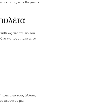
εσ επίσης, τότε θα μπείτε
ουλέτα
πευθείας στο ταμείο του
ζίνο για τους παίκτες να
δήποτε από τους άλλους
ροσφέροντας μια