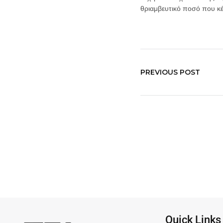
θριαμβευτικό ποσό που κέ
PREVIOUS POST
Quick Links