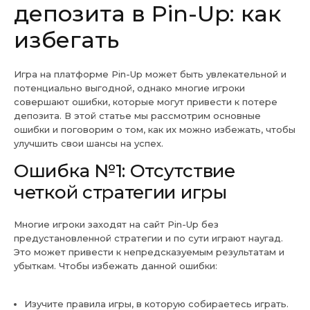
депозита в Pin-Up: как
избегать
Игра на платформе Pin-Up может быть увлекательной и
потенциально выгодной, однако многие игроки
совершают ошибки, которые могут привести к потере
депозита. В этой статье мы рассмотрим основные
ошибки и поговорим о том, как их можно избежать, чтобы
улучшить свои шансы на успех.
Ошибка №1: Отсутствие
четкой стратегии игры
Многие игроки заходят на сайт Pin-Up без
предустановленной стратегии и по сути играют наугад.
Это может привести к непредсказуемым результатам и
убыткам. Чтобы избежать данной ошибки:
Изучите правила игры, в которую собираетесь играть.