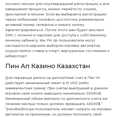
послано письмо для подтверждений регистрации, и для
завершения процесса, можно перейти по ссылке,
присланной в письме. Если вы выбираете регистрацию
через мобильный телефон, достаточно раммингером
активный номер телефона и нажать кнопку
Зарегистрироваться. После этого вам будет выслано
SMS с логином и паролем дли доступа к собственному
личному кабинету. Же Pin Up пользователи могут
насладиться широким выбором игровых автоматов,
осуществлять ставки а спорт, виртуальные состязания и
киберспорт.
Пин Ап Казино Казахстан
Для перевода деньги на депозитный счет в Пин Уп
действует минимальный лимит в 10 USD (либо
эквивалентная сумма). При снятии выигрышей в данном
игровом зале можно выводить минимально 500RUB.
Минимальный объем выплаты со депозитного счета же
течение месяца только должен превышать 45000$.”
“[newline]Когда пользователь желает сыграть на игровых
автоматах на приличные, он должен пополнить свой