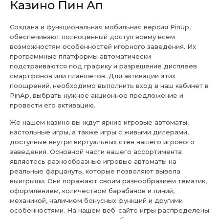
Казино Пин Ап
Создана и функциональная мобильная версия PinUp,
обеспечивают полноценный доступ всему всем
возможностям особенностей игорного заведения. Их
программные платформы автоматически
подстраиваются под графику и разрешение дисплеев
смартфонов или планшетов. Для активации этих
поощрений, необходимо выполнить вход в наш кабинет в
PinAp, выбрать нужное акционное предложение и
провести его активацию.
Же нашем казино вы ждут яркие игровые автоматы,
настольные игры, а также игры с живыми дилерами,
доступные внутри виртуальных стен нашего игрового
заведения. Основной части нашего ассортимента
являетесь разнообразные игровые автоматы на
реальные фарцануть, которые позволяют вывела
выигрыши. Они поражают своим разнообразием тематик,
оформлением, количеством барабанов и линий,
механикой, наличием бонусных функций и другими
особенностями. На нашем веб-сайте игры распределены