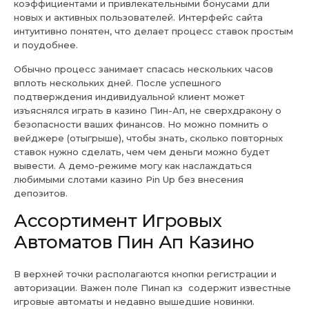
коэффициентами и привлекательными бонусами дли
новых и активных пользователей. Интерфейс сайта
интуитивно понятен, что делает процесс ставок простым
и поудобнее.
Обычно процесс занимает спасась нескольких часов
вплоть нескольких дней. После успешного
подтверждения индивидуальной клиент может
изъяснялся играть в казино Пин-Ап, не сверхдракону о
безопасности ваших финансов. Но можно помнить о
вейджере (отыгрыше), чтобы знать, сколько повторных
ставок нужно сделать, чем чем деньги можно будет
вывести. А демо-режиме могу как наслаждаться
любимыми слотами казино Pin Up без внесения
депозитов.
Ассортимент Игровых
Автоматов Пин Ап Казино
В верхней точки располагаются кнопки регистрации и
авторизации. Важен поле Пинап кз содержит известные
игровые автоматы и недавно вышедшие новинки.