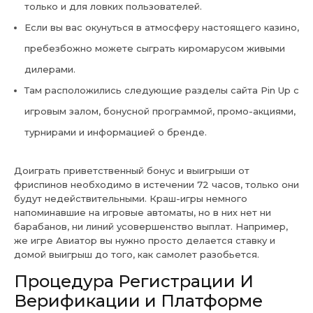
только и для ловких пользователей.
Если вы вас окунуться в атмосферу настоящего казино,
пребезбожно можете сыграть киромарусом живыми
дилерами.
Там расположились следующие разделы сайта Pin Up с
игровым залом, бонусной программой, промо-акциями,
турнирами и информацией о бренде.
Доиграть приветственный бонус и выигрыши от
фриспинов необходимо в истечении 72 часов, только они
будут недействительными. Краш-игры немного
напоминавшие на игровые автоматы, но в них нет ни
барабанов, ни линий усовершенство выплат. Например,
же игре Авиатор вы нужно просто делается ставку и
домой выигрыш до того, как самолет разобьется.
Процедура Регистрации И
Верификации и Платформе