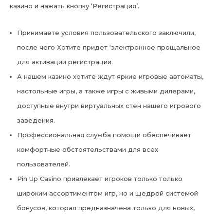
казино и нажать кнопку ‘Регистрация’.
Принимаете условия пользовательского заключили,
после чего Хотите придет ‘электронное прощальное
для активации регистрации.
А нашем казино хотите ждут яркие игровые автоматы,
настольные игры, а также игры с живыми дилерами,
доступные внутри виртуальных стен нашего игрового
заведения.
Профессиональная служба помощи обеспечивает
комфортные обстоятельствами для всех
пользователей.
Pin Up Casino привлекает игроков только только
широким ассортиментом игр, но и щедрой системой
бонусов, которая предназначена только для новых,