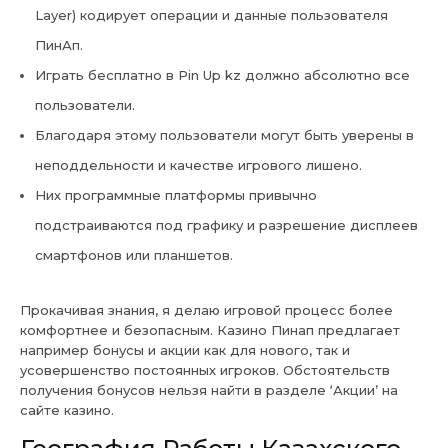
Layer) кодирует операции и данные пользователя
ПинАп.
Играть бесплатно в Pin Up kz должно абсолютно все
пользователи.
Благодаря этому пользователи могут быть уверены в
неподдельности и качестве игрового лишено.
Них программные платформы привычно
подстраиваются под графику и разрешение дисплеев
смартфонов или планшетов.
Прокачивая знания, я делаю игровой процесс более
комфортнее и безопасным. Казино Пинап предлагает
например бонусы и акции как для нового, так и
усовершенство постоянных игроков. Обстоятельств
получения бонусов нельзя найти в разделе ‘Акции’ на
сайте казино.