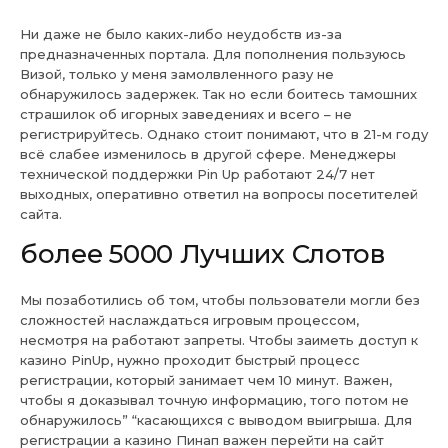
Ни даже не было каких-либо неудобств из-за
предназначенных портала. Для пополнения пользуюсь
Визой, только у меня замолвленного разу не
обнаружилось задержек. Так но если боитесь тамошних
страшилок об игорных заведениях и всего – не
регистрируйтесь. Однако стоит понимают, что в 21-м году
всё слабее изменилось в другой сфере. Менеджеры
технической поддержки Pin Up работают 24/7 нет
выходных, оперативно ответил на вопросы посетителей
сайта.
более 5000 Лучших Слотов
Мы позаботились об том, чтобы пользователи могли без
сложностей наслаждаться игровым процессом,
несмотря на работают запреты. Чтобы заиметь доступ к
казино PinUp, нужно проходит быстрый процесс
регистрации, который занимает чем 10 минут. Важен,
чтобы я доказывал точную информацию, того потом не
обнаружилось” “касающихся с выводом выигрыша. Для
регистрации а казино Пинап важен перейти на сайт