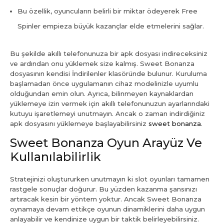
Bu özellik, oyuncuların belirli bir miktar ödeyerek Free
Spinler empieza büyük kazançlar elde etmelerini sağlar.
Bu şekilde akıllı telefonunuza bir apk dosyası indireceksiniz
ve ardından onu yüklemek size kalmış. Sweet Bonanza
dosyasının kendisi İndirilenler klasöründe bulunur. Kuruluma
başlamadan önce uygulamanın cihaz modelinizle uyumlu
olduğundan emin olun. Ayrıca, bilinmeyen kaynaklardan
yüklemeye izin vermek için akıllı telefonunuzun ayarlarındaki
kutuyu işaretlemeyi unutmayın. Ancak o zaman indirdiğiniz
apk dosyasını yüklemeye başlayabilirsiniz
sweet bonanza
.
Sweet Bonanza Oyun Arayüz Ve
Kullanılabilirlik
Stratejinizi oluştururken unutmayın ki slot oyunları tamamen
rastgele sonuçlar doğurur. Bu yüzden kazanma şansınızı
artıracak kesin bir yöntem yoktur. Ancak Sweet Bonanza
oynamaya devam ettikçe oyunun dinamiklerini daha uygun
anlayabilir ve kendinize uygun bir taktik belirleyebilirsiniz.