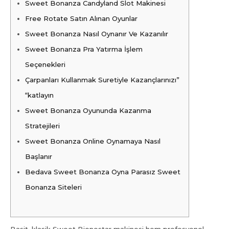
Sweet Bonanza Candyland Slot Makinesi
Free Rotate Satın Alınan Oyunlar
Sweet Bonanza Nasıl Oynanır Ve Kazanılır
Sweet Bonanza Pra Yatırma İşlem
Seçenekleri
Çarpanları Kullanmak Suretiyle Kazançlarınızı”
“katlayın
Sweet Bonanza Oyununda Kazanma
Stratejileri
Sweet Bonanza Online Oynamaya Nasıl
Başlanır
Bedava Sweet Bonanza Oyna Parasız Sweet
Bonanza Siteleri