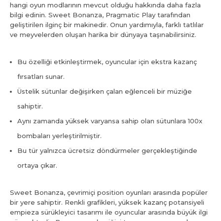
hangi oyun modlarının mevcut olduğu hakkında daha fazla
bilgi edinin. Sweet Bonanza, Pragmatic Play tarafından
geliştirilen ilginç bir makinedir. Onun yardımıyla, farklı tatlılar
ve meyvelerden oluşan harika bir dünyaya taşınabilirsiniz.
Bu özelliği etkinleştirmek, oyuncular için ekstra kazanç
fırsatları sunar.
Üstelik sütunlar değişirken çalan eğlenceli bir müziğe
sahiptir.
Aynı zamanda yüksek varyansa sahip olan sütunlara 100x
bombaları yerleştirilmiştir.
Bu tür yalnızca ücretsiz döndürmeler gerçekleştiğinde
ortaya çıkar.
Sweet Bonanza, çevrimiçi position oyunları arasında popüler
bir yere sahiptir. Renkli grafikleri, yüksek kazanç potansiyeli
empieza sürükleyici tasarımı ile oyuncular arasında büyük ilgi