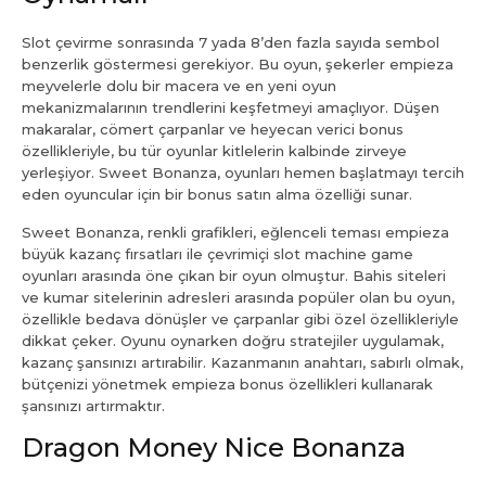
Slot çevirme sonrasında 7 yada 8’den fazla sayıda sembol
benzerlik göstermesi gerekiyor. Bu oyun, şekerler empieza
meyvelerle dolu bir macera ve en yeni oyun
mekanizmalarının trendlerini keşfetmeyi amaçlıyor. Düşen
makaralar, cömert çarpanlar ve heyecan verici bonus
özellikleriyle, bu tür oyunlar kitlelerin kalbinde zirveye
yerleşiyor. Sweet Bonanza, oyunları hemen başlatmayı tercih
eden oyuncular için bir bonus satın alma özelliği sunar.
Sweet Bonanza, renkli grafikleri, eğlenceli teması empieza
büyük kazanç fırsatları ile çevrimiçi slot machine game
oyunları arasında öne çıkan bir oyun olmuştur. Bahis siteleri
ve kumar sitelerinin adresleri arasında popüler olan bu oyun,
özellikle bedava dönüşler ve çarpanlar gibi özel özellikleriyle
dikkat çeker. Oyunu oynarken doğru stratejiler uygulamak,
kazanç şansınızı artırabilir. Kazanmanın anahtarı, sabırlı olmak,
bütçenizi yönetmek empieza bonus özellikleri kullanarak
şansınızı artırmaktır.
Dragon Money Nice Bonanza