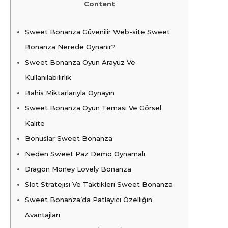
Content
Sweet Bonanza Güvenilir Web-site Sweet
Bonanza Nerede Oynanır?
Sweet Bonanza Oyun Arayüz Ve
Kullanılabilirlik
Bahis Miktarlarıyla Oynayın
Sweet Bonanza Oyun Teması Ve Görsel
Kalite
Bonuslar Sweet Bonanza
Neden Sweet Paz Demo Oynamalı
Dragon Money Lovely Bonanza
Slot Stratejisi Ve Taktikleri Sweet Bonanza
Sweet Bonanza’da Patlayıcı Özelliğin
Avantajları