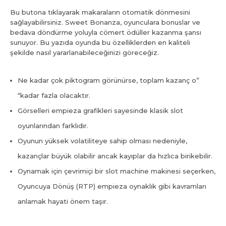
Bu butona tıklayarak makaraların otomatik dönmesini
sağlayabilirsiniz. Sweet Bonanza, oyunculara bonuslar ve
bedava döndürme yoluyla cömert ödüller kazanma şansı
sunuyor. Bu yazıda oyunda bu özelliklerden en kaliteli
şekilde nasıl yararlanabileceğinizi göreceğiz.
Ne kadar çok piktogram görünürse, toplam kazanç o”
“kadar fazla olacaktır.
Görselleri empieza grafikleri sayesinde klasik slot
oyunlarından farklıdır.
Oyunun yüksek volatiliteye sahip olması nedeniyle,
kazançlar büyük olabilir ancak kayıplar da hızlıca birikebilir.
Oynamak için çevrimiçi bir slot machine makinesi seçerken,
Oyuncuya Dönüş (RTP) empieza oynaklık gibi kavramları
anlamak hayati önem taşır.