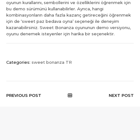
oyunun kurallarını, sembollerini ve özelliklerini öğrenmek için
bu demo sürümünü kullanabilirler. Ayrıca, hangi
kombinasyonların daha fazla kazanç getireceğini öğrenmek
için de ‘sweet paz bedava oyna’ seçeneği ile deneyim
kazanabilirsiniz. Sweet Bonanza oyununun demo versiyonu,
oyunu denemek isteyenler için harika bir seçenektir.
Categories:
sweet bonanza TR
PREVIOUS POST
NEXT POST