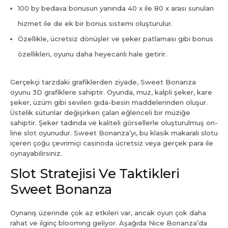
100 by bedava bonusun yanında 40 x ile 80 x arası sunulan
hizmet ile de ek bir bonus sistemi oluşturulur.
Özellikle, ücretsiz dönüşler ve şeker patlaması gibi bonus
özellikleri, oyunu daha heyecanlı hale getirir.
Gerçekçi tarzdaki grafiklerden ziyade, Sweet Bonanza
oyunu 3D grafiklere sahiptir. Oyunda, muz, kalpli şeker, kare
şeker, üzüm gibi sevilen gıda-besin maddelerinden oluşur.
Üstelik sütunlar değişirken çalan eğlenceli bir müziğe
sahiptir. Şeker tadında ve kaliteli görsellerle oluşturulmuş on-
line slot oyunudur. Sweet Bonanza’yı, bu klasik makaralı slotu
içeren çoğu çevrimiçi casinoda ücretsiz veya gerçek para ile
oynayabilirsiniz.
Slot Stratejisi Ve Taktikleri
Sweet Bonanza
Oynanış üzerinde çok az etkileri var, ancak oyun çok daha
rahat ve ilginç blooming geliyor. Aşağıda Nice Bonanza’da