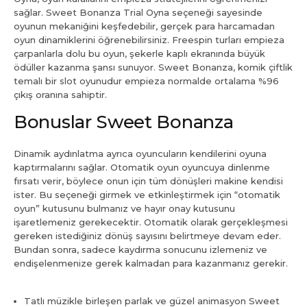
sağlar. Sweet Bonanza Trial Oyna seçeneği sayesinde
oyunun mekaniğini keşfedebilir, gerçek para harcamadan
oyun dinamiklerini öğrenebilirsiniz. Freespin turları empieza
çarpanlarla dolu bu oyun, şekerle kaplı ekranında büyük
ödüller kazanma şansı sunuyor. Sweet Bonanza, komik çiftlik
temalı bir slot oyunudur empieza normalde ortalama %96
çıkış oranına sahiptir.
Bonuslar Sweet Bonanza
Dinamik aydınlatma ayrıca oyuncuların kendilerini oyuna
kaptırmalarını sağlar. Otomatik oyun oyuncuya dinlenme
fırsatı verir, böylece onun için tüm dönüşleri makine kendisi
ister. Bu seçeneği girmek ve etkinleştirmek için “otomatik
oyun” kutusunu bulmanız ve hayır onay kutusunu
işaretlemeniz gerekecektir. Otomatik olarak gerçekleşmesi
gereken istediğiniz dönüş sayısını belirtmeye devam eder.
Bundan sonra, sadece kaydırma sonucunu izlemeniz ve
endişelenmenize gerek kalmadan para kazanmanız gerekir.
Tatlı müzikle birleşen parlak ve güzel animasyon Sweet