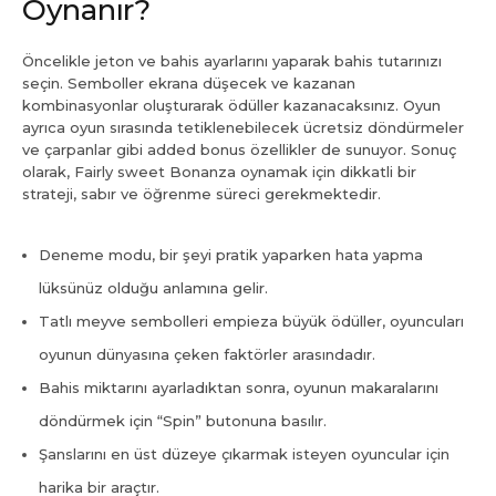
Oynanır?
Öncelikle jeton ve bahis ayarlarını yaparak bahis tutarınızı
seçin. Semboller ekrana düşecek ve kazanan
kombinasyonlar oluşturarak ödüller kazanacaksınız. Oyun
ayrıca oyun sırasında tetiklenebilecek ücretsiz döndürmeler
ve çarpanlar gibi added bonus özellikler de sunuyor. Sonuç
olarak, Fairly sweet Bonanza oynamak için dikkatli bir
strateji, sabır ve öğrenme süreci gerekmektedir.
Deneme modu, bir şeyi pratik yaparken hata yapma
lüksünüz olduğu anlamına gelir.
Tatlı meyve sembolleri empieza büyük ödüller, oyuncuları
oyunun dünyasına çeken faktörler arasındadır.
Bahis miktarını ayarladıktan sonra, oyunun makaralarını
döndürmek için “Spin” butonuna basılır.
Şanslarını en üst düzeye çıkarmak isteyen oyuncular için
harika bir araçtır.