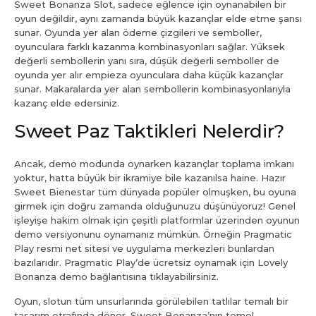
Sweet Bonanza Slot, sadece eğlence için oynanabilen bir
oyun değildir, aynı zamanda büyük kazançlar elde etme şansı
sunar. Oyunda yer alan ödeme çizgileri ve semboller,
oyunculara farklı kazanma kombinasyonları sağlar. Yüksek
değerli sembollerin yanı sıra, düşük değerli semboller de
oyunda yer alır empieza oyunculara daha küçük kazançlar
sunar. Makaralarda yer alan sembollerin kombinasyonlarıyla
kazanç elde edersiniz.
Sweet Paz Taktikleri Nelerdir?
Ancak, demo modunda oynarken kazançlar toplama imkanı
yoktur, hatta büyük bir ikramiye bile kazanılsa haine. Hazır
Sweet Bienestar tüm dünyada popüler olmuşken, bu oyuna
girmek için doğru zamanda olduğunuzu düşünüyoruz! Genel
işleyişe hakim olmak için çeşitli platformlar üzerinden oyunun
demo versiyonunu oynamanız mümkün. Örneğin Pragmatic
Play resmi net sitesi ve uygulama merkezleri bunlardan
bazılarıdır. Pragmatic Play’de ücretsiz oynamak için Lovely
Bonanza demo bağlantısına tıklayabilirsiniz.
Oyun, slotun tüm unsurlarında görülebilen tatlılar temalı bir
tasarım etrafında döner. Sweet Bonanza’nın temel