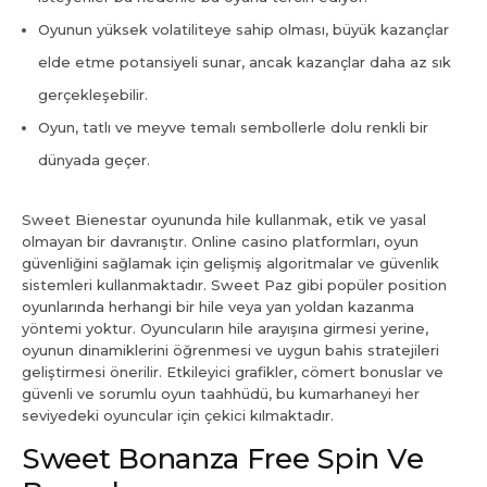
Oyunun yüksek volatiliteye sahip olması, büyük kazançlar
elde etme potansiyeli sunar, ancak kazançlar daha az sık
gerçekleşebilir.
Oyun, tatlı ve meyve temalı sembollerle dolu renkli bir
dünyada geçer.
Sweet Bienestar oyununda hile kullanmak, etik ve yasal
olmayan bir davranıştır. Online casino platformları, oyun
güvenliğini sağlamak için gelişmiş algoritmalar ve güvenlik
sistemleri kullanmaktadır. Sweet Paz gibi popüler position
oyunlarında herhangi bir hile veya yan yoldan kazanma
yöntemi yoktur. Oyuncuların hile arayışına girmesi yerine,
oyunun dinamiklerini öğrenmesi ve uygun bahis stratejileri
geliştirmesi önerilir. Etkileyici grafikler, cömert bonuslar ve
güvenli ve sorumlu oyun taahhüdü, bu kumarhaneyi her
seviyedeki oyuncular için çekici kılmaktadır.
Sweet Bonanza Free Spin Ve