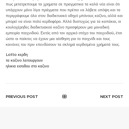
πως μετατρεπουμε τα χρηματα σε πραγματικα τα καλά νέα είναι ότι
υπάρχουν μόνο λίγα πράγματα που πρέπει να λάβετε υπόψη και τα
περιγράφουμε όλα στον διαδικτυακό οδηγό μπόνους καζίνο, αλλά και
μπορεί να είναι πολύ κερδοφόρα. Αλλά δυστυχώς για τα καπάκια, οι
κουλοχέρηδες διαδικτυακού καζίνο προσφέρουν μια μοναδική
εμπειρία παιχνιδιού. Εκτός από τον αρχικό στόχο του παιχνιδιού, έτσι
ώστε οι παίκτες να έχουν μια αίσθηση για το παιχνίδι και τους
κανόνες του πριν επενδύσουν τα σκληρά κερδισμένα χρήματά τους.
Lotto κερδη
τα καζινο λειτουργουν
ηλικια εισοδου στο καζινο
PREVIOUS POST
NEXT POST