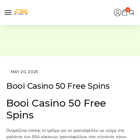
0
MAY 20, 2025
Booi Casino 50 Free Spins
Booi Casino 50 Free
Spins
Ονομάζεται επίσης το τρέξιμο για τα τριαντάφυλλα ως νεύμα στη
γιρλάντα των 554 κόκκινων τριαντάφυλλων που ντύνονται πάνω